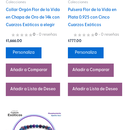
Colecciones
Colecciones
pueden
pueden
Collar Orgón Flor de la Vida
Pulsera Flor de la Vida en
elegir
elegir
en Chapa de Oro de 14k con
Plata 0.925 con Cinco
en
en
Cuarzos Exóticos a elegir
Cuarzos Exóticos
la
la
página
página
0
- 0 reseñas
0
- 0 reseñas
$
1,666.00
$
777.00
de
de
producto
producto
Personaliza
Personaliza
Añadir a Comparar
Añadir a Comparar
Añadir a Lista de Deseo
Añadir a Lista de Deseo
Este
producto
tiene