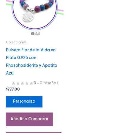
múltiples
variantes.
Las
opciones
se
Colecciones
pueden
Pulsera Flor de la Vida en
elegir
Plata 0.925 con
en
Phosphosiderite y Apatito
la
Azul
página
de
0
- 0 reseñas
$
777.00
producto
Personaliza
Añadir a Comparar