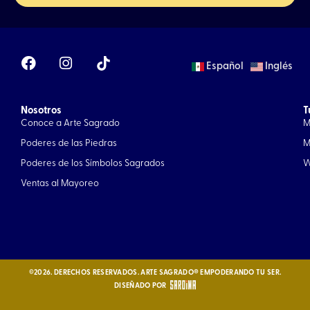
F
I
Español
Inglés
a
n
c
s
e
t
Nosotros
b
a
T
Conoce a Arte Sagrado
M
o
g
o
r
Poderes de las Piedras
M
k
a
Poderes de los Símbolos Sagrados
W
m
Ventas al Mayoreo
©2026. DERECHOS RESERVADOS. ARTE SAGRADO® EMPODERANDO TU SER.
DISEÑADO POR