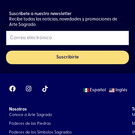
Suscríbete a nuestro newsletter
Recibe todas las noticias, novedades y promociones de
Arte Sagrado
Suscribirte
F
I
Español
Inglés
a
n
c
s
e
t
Nosotros
b
a
T
Conoce a Arte Sagrado
M
o
g
o
r
Poderes de las Piedras
M
k
a
Poderes de los Símbolos Sagrados
W