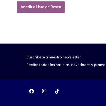
Añadir a Lista de Deseo
Suscríbete a nuestro newsletter
Recibe todas las noticias, novedades y prom
F
I
a
n
c
s
e
t