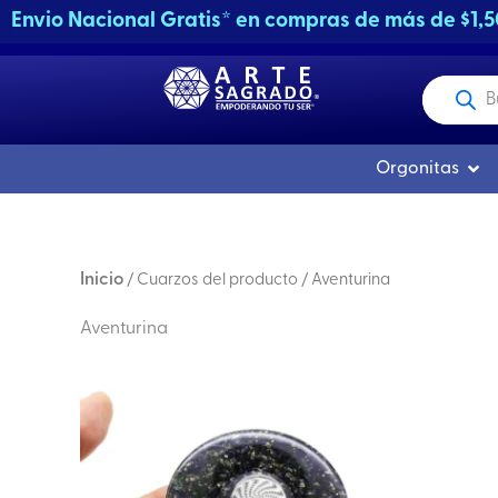
Ir
Envio Nacional Gratis* en compras de más de $1,
al
contenido
Producto
buscados
Abri
Orgonitas
Inicio
/ Cuarzos del producto / Aventurina
Aventurina