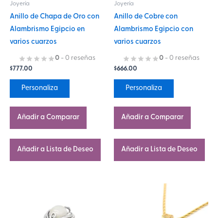
Joyería
Joyería
pueden
pueden
Anillo de Chapa de Oro con
Anillo de Cobre con
elegir
elegir
Alambrismo Egipcio en
Alambrismo Egipcio con
en
en
varios cuarzos
varios cuarzos
la
la
página
página
0
- 0 reseñas
0
- 0 reseñas
$
777.00
$
666.00
de
de
producto
producto
Personaliza
Personaliza
Añadir a Comparar
Añadir a Comparar
Añadir a Lista de Deseo
Añadir a Lista de Deseo
Este
Este
producto
producto
tiene
tiene