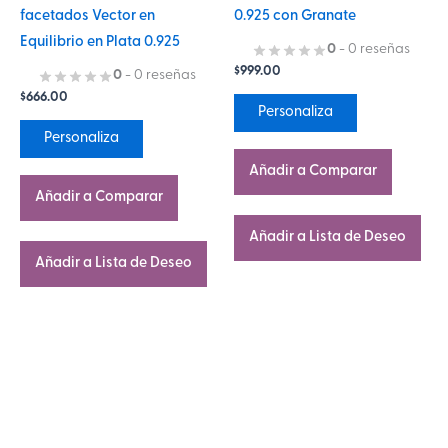
facetados Vector en
0.925 con Granate
en
en
Equilibrio en Plata 0.925
la
la
0
- 0 reseñas
$
999.00
página
página
0
- 0 reseñas
$
666.00
de
de
Personaliza
producto
producto
Personaliza
Añadir a Comparar
Añadir a Comparar
Añadir a Lista de Deseo
Añadir a Lista de Deseo