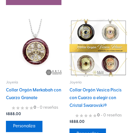
Este
Este
producto
producto
tiene
tiene
múltiples
múltiples
variantes.
variantes.
Las
Las
opciones
opciones
se
se
Joyería
Joyería
pueden
pueden
Collar Orgón Merkabah con
Collar Orgón Vesica Piscis
elegir
elegir
Cuarzo Granate
con Cuarzo a elegir con
en
en
Cristal Swarovski®
la
la
0
- 0 reseñas
$
888.00
página
página
0
- 0 reseñas
$
888.00
de
de
Personaliza
producto
producto