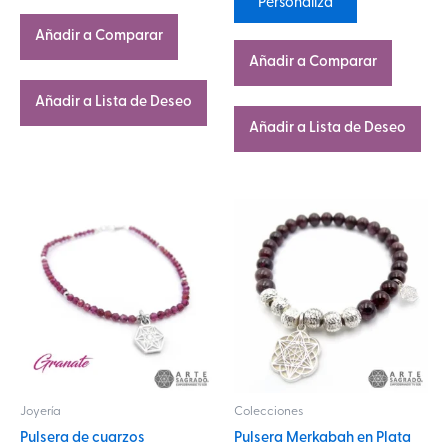
Personaliza
Añadir a Comparar
Añadir a Comparar
Añadir a Lista de Deseo
Añadir a Lista de Deseo
Este
Este
producto
producto
tiene
tiene
múltiples
múltiples
variantes.
variantes.
Las
Las
opciones
opciones
se
se
Joyería
Colecciones
pueden
pueden
Pulsera de cuarzos
Pulsera Merkabah en Plata
elegir
elegir