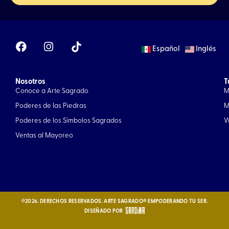
F
I
Español
Inglés
a
n
c
s
e
t
Nosotros
b
a
T
Conoce a Arte Sagrado
M
o
g
o
r
Poderes de las Piedras
M
k
a
Poderes de los Símbolos Sagrados
W
m
Ventas al Mayoreo
©2026. DERECHOS RESERVADOS. ARTE SAGRADO® EMPODERANDO TU SER.
DISEÑADO POR