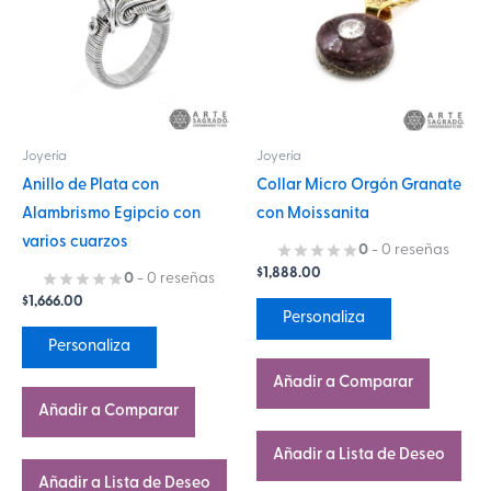
múltiples
múltiples
variantes.
variantes.
Las
Las
opciones
opciones
se
se
Joyería
Joyería
pueden
pueden
Anillo de Plata con
Collar Micro Orgón Granate
elegir
elegir
Alambrismo Egipcio con
con Moissanita
en
en
varios cuarzos
la
la
0
- 0 reseñas
$
1,888.00
página
página
0
- 0 reseñas
$
1,666.00
de
de
Personaliza
producto
producto
Personaliza
Añadir a Comparar
Añadir a Comparar
Añadir a Lista de Deseo
Añadir a Lista de Deseo