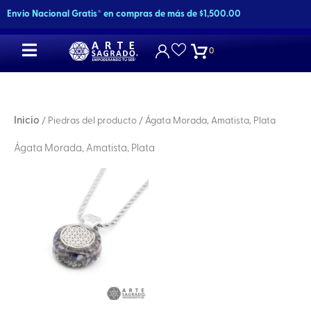
Ir
Envio Nacional Gratis* en compras de más de $1,500.00
al
contenido
0
Inicio
/ Piedras del producto / Ágata Morada, Amatista, Plata
Ágata Morada, Amatista, Plata
Este
producto
tiene
múltiples
variantes.
Las
opciones
se