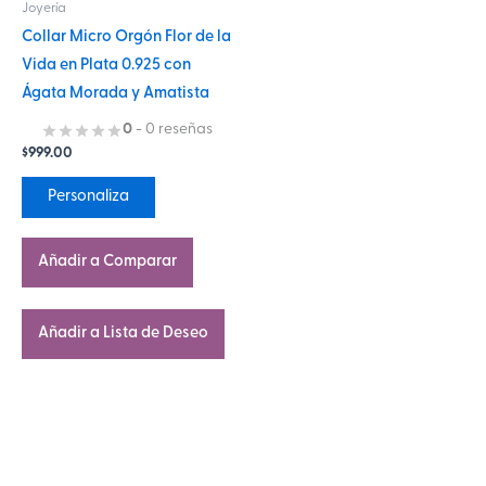
Joyería
pueden
Collar Micro Orgón Flor de la
elegir
Vida en Plata 0.925 con
en
Ágata Morada y Amatista
la
página
0
- 0 reseñas
$
999.00
de
producto
Personaliza
Añadir a Comparar
Añadir a Lista de Deseo