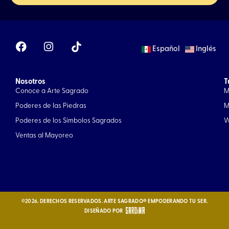
F
I
Español
Inglés
a
n
c
s
e
t
Nosotros
b
a
T
Conoce a Arte Sagrado
M
o
g
o
r
Poderes de las Piedras
M
k
a
Poderes de los Símbolos Sagrados
W
m
Ventas al Mayoreo
©2026. DERECHOS RESERVADOS. ARTE SAGRADO® EMPODERANDO TU SER.
DISEÑADO POR