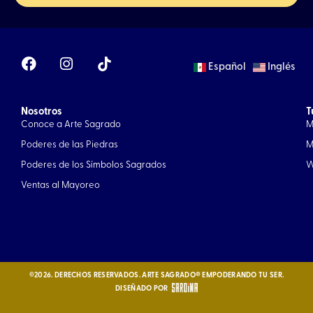
F
I
Español
Inglés
a
n
c
s
e
t
Nosotros
b
a
T
Conoce a Arte Sagrado
M
o
g
o
r
Poderes de las Piedras
M
k
a
Poderes de los Símbolos Sagrados
W
m
Ventas al Mayoreo
©2026. DERECHOS RESERVADOS. ARTE SAGRADO® EMPODERANDO TU SER.
DISEÑADO POR