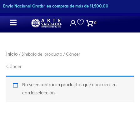
Ir
Envio Nacional Gratis* en compras de más de $1,500.00
al
contenido
0
Inicio
/ Símbolo del producto / Cáncer
Cáncer
No se encontraron productos que concuerden
con la selección.