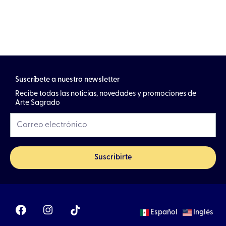
Suscríbete a nuestro newsletter
Recibe todas las noticias, novedades y promociones de
Arte Sagrado
Suscribirte
F
I
Español
Inglés
a
n
c
s