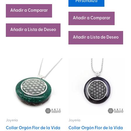
Personaliza
Añadir a Comparar
Añadir a Comparar
Añadir a Lista de Deseo
Añadir a Lista de Deseo
Este
Este
producto
producto
tiene
tiene
múltiples
múltiples
variantes.
variantes.
Las
Las
opciones
opciones
se
se
Joyería
Joyería
pueden
pueden
Collar Orgón Flor de la Vida
Collar Orgón Flor de la Vida
elegir
elegir