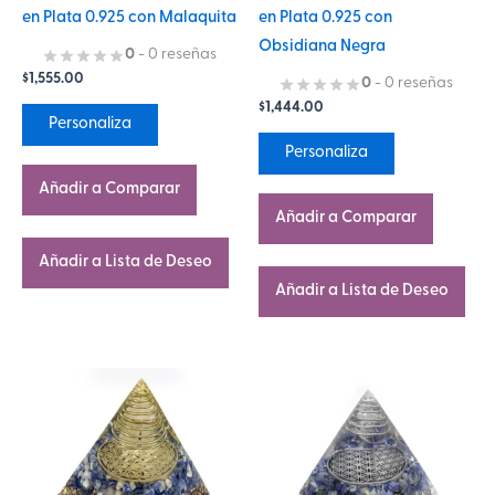
en Plata 0.925 con Malaquita
en Plata 0.925 con
en
en
Obsidiana Negra
la
la
0
- 0 reseñas
$
1,555.00
página
página
0
- 0 reseñas
$
1,444.00
de
de
Personaliza
producto
producto
Personaliza
Añadir a Comparar
Añadir a Comparar
Añadir a Lista de Deseo
Añadir a Lista de Deseo