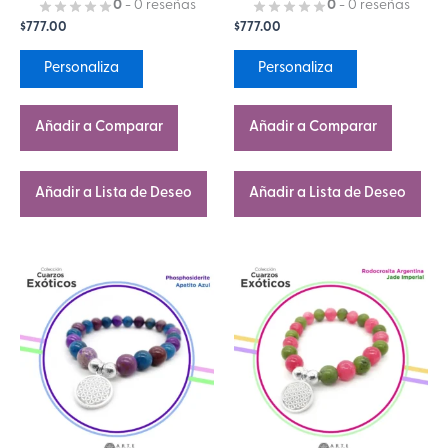
página
página
0
- 0 reseñas
0
- 0 reseñas
$
777.00
$
777.00
de
de
producto
producto
Personaliza
Personaliza
Añadir a Comparar
Añadir a Comparar
Añadir a Lista de Deseo
Añadir a Lista de Deseo
Este
Este
producto
producto
tiene
tiene
múltiples
múltiples
variantes.
variantes.
Las
Las
opciones
opciones