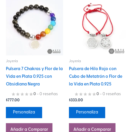
Este
Este
producto
producto
tiene
tiene
múltiples
múltiples
variantes.
variantes.
Las
Las
opciones
opciones
se
se
Joyería
Joyería
pueden
pueden
Pulsera 7 Chakras y Flor de la
Pulsera de Hilo Rojo con
elegir
elegir
Vida en Plata 0.925 con
Cubo de Metatrón o Flor de
en
en
Obsidiana Negra
la Vida en Plata 0.925
la
la
página
página
0
- 0 reseñas
0
- 0 reseñas
$
777.00
$
333.00
de
de
producto
producto
Personaliza
Personaliza
Añadir a Comparar
Añadir a Comparar