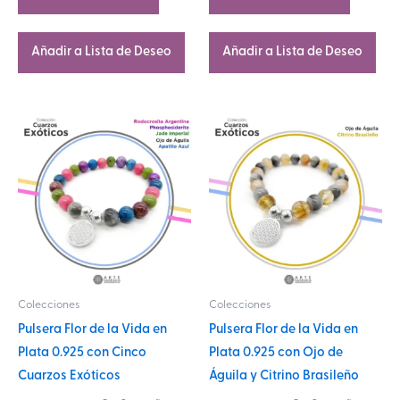
Añadir a Lista de Deseo
Añadir a Lista de Deseo
Este
Este
producto
producto
tiene
tiene
múltiples
múltiples
variantes.
variantes.
Las
Las
opciones
opciones
se
se
Colecciones
Colecciones
pueden
pueden
Pulsera Flor de la Vida en
Pulsera Flor de la Vida en
elegir
elegir
Plata 0.925 con Cinco
Plata 0.925 con Ojo de
en
en
Cuarzos Exóticos
Águila y Citrino Brasileño
la
la