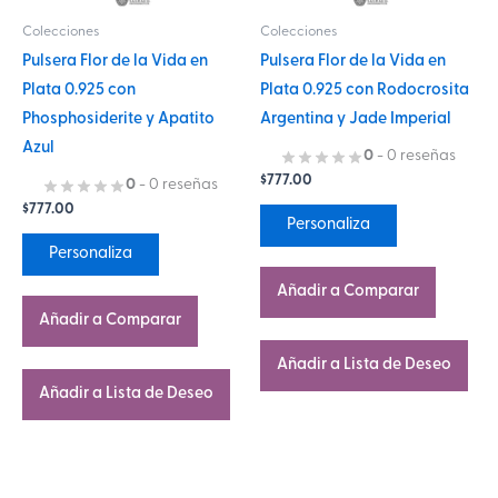
se
se
Colecciones
Colecciones
pueden
pueden
Pulsera Flor de la Vida en
Pulsera Flor de la Vida en
elegir
elegir
Plata 0.925 con
Plata 0.925 con Rodocrosita
en
en
Phosphosiderite y Apatito
Argentina y Jade Imperial
la
la
Azul
página
página
0
- 0 reseñas
$
777.00
de
de
0
- 0 reseñas
$
777.00
producto
producto
Personaliza
Personaliza
Añadir a Comparar
Añadir a Comparar
Añadir a Lista de Deseo
Añadir a Lista de Deseo