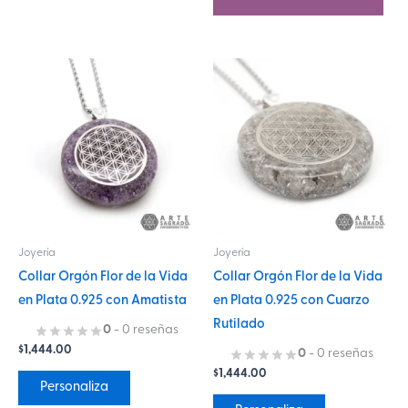
Este
Este
producto
producto
tiene
tiene
múltiples
múltiples
variantes.
variantes.
Las
Las
opciones
opciones
se
se
Joyería
Joyería
pueden
pueden
Collar Orgón Flor de la Vida
Collar Orgón Flor de la Vida
elegir
elegir
en Plata 0.925 con Amatista
en Plata 0.925 con Cuarzo
en
en
Rutilado
la
la
0
- 0 reseñas
$
1,444.00
página
página
0
- 0 reseñas
$
1,444.00
de
de
Personaliza
producto
producto