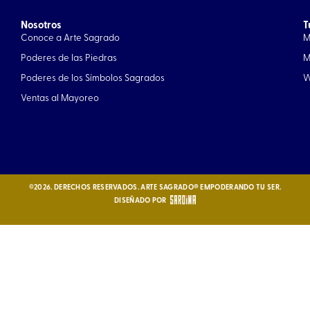
e
t
Nosotros
b
a
T
Conoce a Arte Sagrado
M
o
g
o
r
Poderes de las Piedras
M
k
a
Poderes de los Símbolos Sagrados
W
m
Ventas al Mayoreo
©2026. DERECHOS RESERVADOS. ARTE SAGRADO® EMPODERANDO TU SER.
DISEÑADO POR