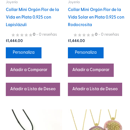
Joyería
Joyería
pueden
pueden
Collar Mini Orgón Flor de la
Collar Mini Orgón Flor de la
elegir
elegir
Vida en Plata 0.925 con
Vida Solar en Plata 0.925 con
en
en
Lapislázuli
Rodocrosita
la
la
página
página
0
- 0 reseñas
0
- 0 reseñas
$
1,444.00
$
1,444.00
de
de
producto
producto
Personaliza
Personaliza
Añadir a Comparar
Añadir a Comparar
Añadir a Lista de Deseo
Añadir a Lista de Deseo
Este
Este
producto
producto
tiene
tiene