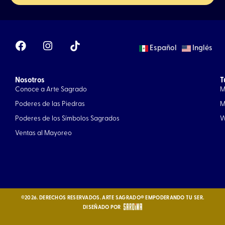
F
I
Español
Inglés
a
n
c
s
e
t
Nosotros
b
a
T
Conoce a Arte Sagrado
M
o
g
o
r
Poderes de las Piedras
M
k
a
Poderes de los Símbolos Sagrados
W
m
Ventas al Mayoreo
©2026. DERECHOS RESERVADOS. ARTE SAGRADO® EMPODERANDO TU SER.
DISEÑADO POR