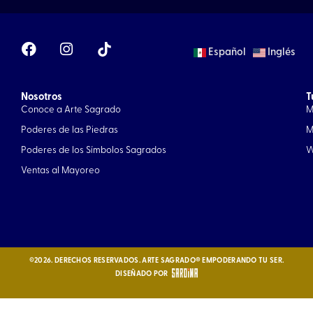
F
I
Español
Inglés
a
n
c
s
e
t
Nosotros
b
a
T
Conoce a Arte Sagrado
M
o
g
o
r
Poderes de las Piedras
M
k
a
Poderes de los Símbolos Sagrados
W
m
Ventas al Mayoreo
©2026. DERECHOS RESERVADOS. ARTE SAGRADO® EMPODERANDO TU SER.
DISEÑADO POR