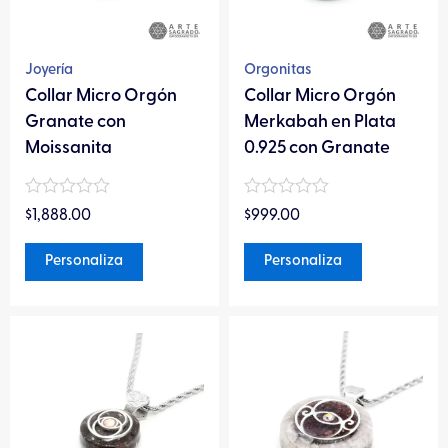
opciones
opciones
se
se
pueden
pueden
Joyería
Orgonitas
elegir
elegir
Collar Micro Orgón
Collar Micro Orgón
en
en
Granate con
Merkabah en Plata
la
la
Moissanita
0.925 con Granate
página
página
de
de
Valorado
Valorado
$
1,888.00
$
999.00
en
producto
en
producto
0
0
de
de
Personaliza
Personaliza
5
5
Este
Este
producto
producto
tiene
tiene
múltiples
múltiples
variantes.
variantes.