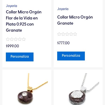
pueden
pueden
Joyería
Joyería
elegir
elegir
Collar Micro Orgón
Collar Micro Orgón
en
en
Flor de la Vida en
Granate
la
la
Plata 0.925 con
página
página
Granate
de
de
Valorado
producto
producto
$
777.00
en
Valorado
$
999.00
0
en
de
0
5
Personaliza
de
Personaliza
5
Este
Este
producto
producto
tiene
tiene
múltiples
múltiples
variantes.
variantes.
Las
Las