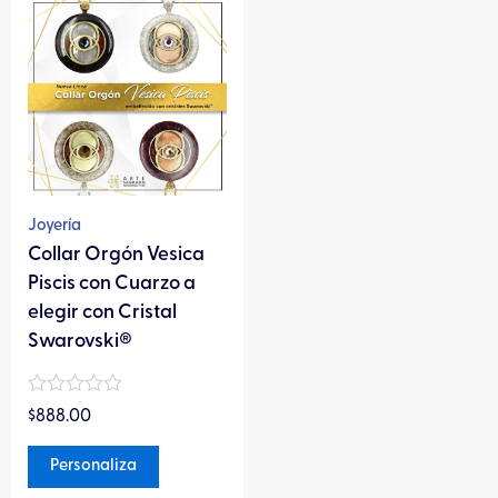
producto
tiene
múltiples
variantes.
Las
opciones
se
pueden
Joyería
elegir
Collar Orgón Vesica
en
Piscis con Cuarzo a
la
elegir con Cristal
página
Swarovski®
de
producto
Valorado
$
888.00
en
0
de
Personaliza
5