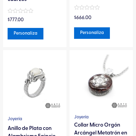
de
de
Valorado
producto
producto
Valorado
$
666.00
en
$
777.00
en
0
0
de
de
Personaliza
Personaliza
5
5
Este
Este
producto
producto
tiene
tiene
múltiples
múltiples
variantes.
variantes.
Las
Las
opciones
opciones
se
se
pueden
pueden
Joyería
Joyería
elegir
elegir
Collar Micro Orgón
Anillo de Plata con
en
en
Arcángel Metatrón en