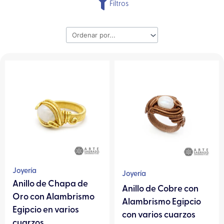
Filtros
Este
Este
producto
producto
tiene
tiene
múltiples
múltiples
variantes.
variantes.
Las
Las
opciones
opciones
se
se
pueden
pueden
Joyería
Joyería
elegir
elegir
Anillo de Chapa de
Anillo de Cobre con
en
en
Oro con Alambrismo
Alambrismo Egipcio
la
la
Egipcio en varios
con varios cuarzos
página
página
cuarzos