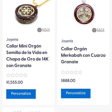
tiene
tiene
múltiples
múltiples
variantes.
variantes.
Las
Las
opciones
opciones
se
se
pueden
pueden
Joyería
Joyería
elegir
elegir
Collar Mini Orgón
Collar Orgón
en
en
Semilla de la Vida en
Merkabah con Cuarzo
la
la
Chapa de Oro de 14K
Granate
página
página
con Granate
de
de
Valorado
producto
producto
Valorado
$
888.00
en
$
1,555.00
en
0
0
de
de
Personaliza
Personaliza
5
5
Este