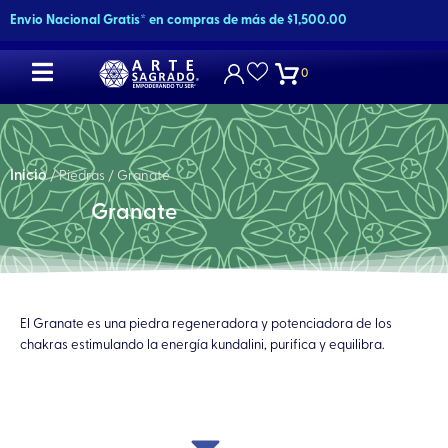
Ir
Envio Nacional Gratis* en compras de más de $1,500.00
al
contenido
0
Inicio
/ Piedras / Granate
Granate
El Granate es una piedra regeneradora y potenciadora de los
chakras estimulando la energía kundalini, purifica y equilibra.