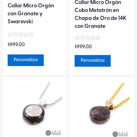
elegir
elegir
Collar Micro Orgón
Collar Micro Orgón
en
en
Cubo Metatrón en
con Granate y
la
la
Chapa de Oro de 14K
Swarovski
página
página
con Granate
de
de
Valorado
producto
producto
Valorado
$
999.00
en
$
999.00
en
0
0
de
de
Personaliza
Personaliza
5
5
Este
Este
producto
producto
tiene
tiene
múltiples
múltiples
variantes.
variantes.
Las
Las
opciones
opciones
se
se