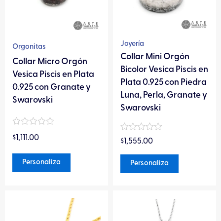
Las
Las
opciones
opciones
se
se
pueden
pueden
Joyería
Orgonitas
elegir
elegir
Collar Mini Orgón
Collar Micro Orgón
en
en
Bicolor Vesica Piscis en
Vesica Piscis en Plata
la
la
Plata 0.925 con Piedra
0.925 con Granate y
página
página
Luna, Perla, Granate y
Swarovski
de
de
Swarovski
producto
producto
Valorado
Valorado
$
1,111.00
en
$
1,555.00
en
0
0
de
de
Personaliza
Personaliza
5
5
Este
Este
producto
producto