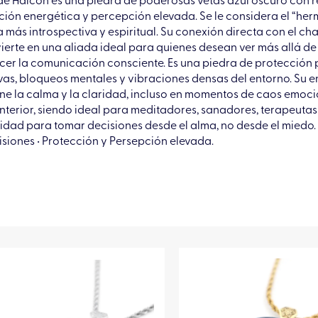
 de Halcón es una piedra de poderosas vetas azul oscuro con re
ción energética y percepción elevada. Se le considera el “her
 más introspectiva y espiritual. Su conexión directa con el cha
ierte en una aliada ideal para quienes desean ver más allá de 
ecer la comunicación consciente. Es una piedra de protección p
vas, bloqueos mentales y vibraciones densas del entorno. Su e
ne la calma y la claridad, incluso en momentos de caos emocio
 interior, siendo ideal para meditadores, sanadores, terapeuta
idad para tomar decisiones desde el alma, no desde el miedo. V
isiones • Protección y Persepción elevada.
Este
Este
producto
produc
tiene
tiene
múltiples
múltipl