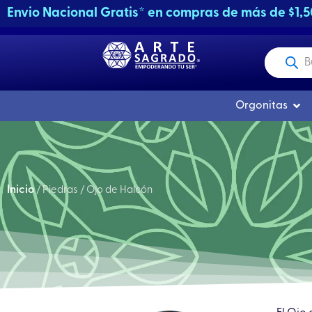
Ir
Envio Nacional Gratis* en compras de más de $1,
al
contenido
Producto
buscados
Abri
Orgonitas
Inicio
/ Piedras / Ojo de Halcón