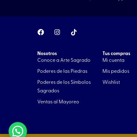
F
I
a
n
c
s
e
t
b
a
Nosotros
Tus compras
o
g
Conoce a Arte Sagrado
Mi cuenta
o
r
Poderes de las Piedras
Mis pedidos
k
a
m
Poderes de los Símbolos
Wishlist
Sagrados
Ventas al Mayoreo