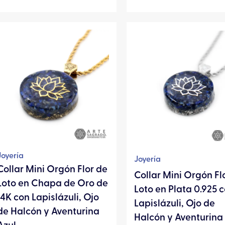
Este
Este
producto
produc
tiene
tiene
múltiples
múltipl
variantes.
variante
Las
Las
opciones
opcion
se
se
pueden
pueden
elegir
elegir
Joyería
Joyería
en
en
Collar Mini Orgón Flor de
Collar Mini Orgón Fl
la
la
Loto en Chapa de Oro de
Loto en Plata 0.925 
página
página
14K con Lapislázuli, Ojo
Lapislázuli, Ojo de
de
de
de Halcón y Aventurina
Halcón y Aventurina