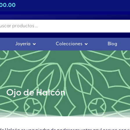
500.00
s
r Orgonitas
Abrir Joyería
Abrir Colecciones
Joyería
Colecciones
Blog
Ojo de Halcón