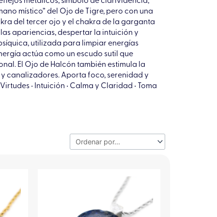
flejos metálicos, símbolo de clarividencia,
mano místico” del Ojo de Tigre, pero con una
kra del tercer ojo y el chakra de la garganta
las apariencias, despertar la intuición y
síquica, utilizada para limpiar energías
nergía actúa como un escudo sutil que
nal. El Ojo de Halcón también estimula la
s y canalizadores. Aporta foco, serenidad y
irtudes • Intuición • Calma y Claridad • Toma
Este
to
producto
tiene
es
múltiples