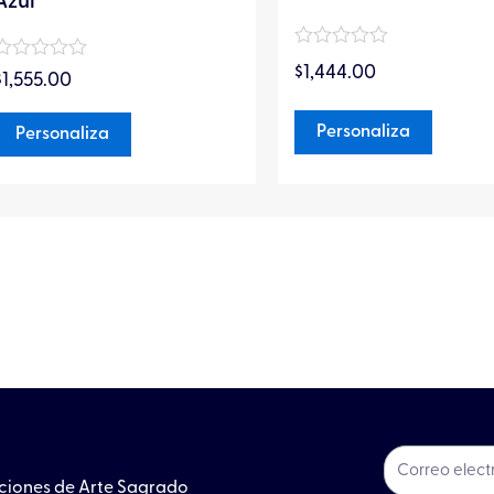
producto
produc
Azul
Valorado
$
1,444.00
Valorado
en
$
1,555.00
en
0
0
de
de
5
Personaliza
Personaliza
5
ociones de Arte Sagrado