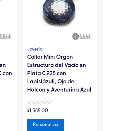
s.
variantes.
Las
es
opciones
se
pueden
elegir
Joyería
en
Collar Mini Orgón
la
 en
Estructura del Vacío en
página
K con
Plata 0.925 con
de
Lapislázuli, Ojo de
to
producto
Halcón y Aventurina Azul
Valorado
$
1,555.00
en
0
de
Personaliza
5