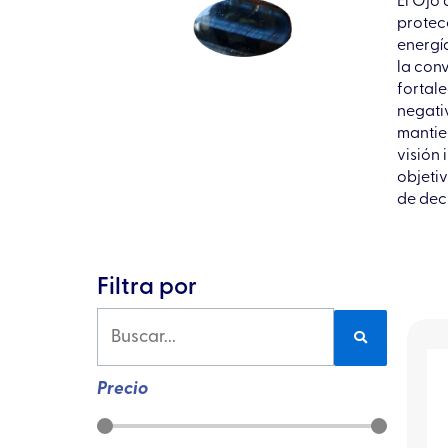
El Ojo
protec
energía
la conv
fortal
negati
mantie
visión
objetiv
de dec
Filtra por
Precio