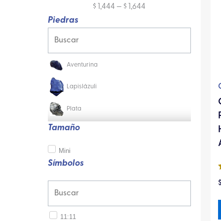
$
1,444
—
$
1,644
Piedras
Aventurina
Lapislázuli
Plata
Tamaño
Mini
Símbolos
11:11