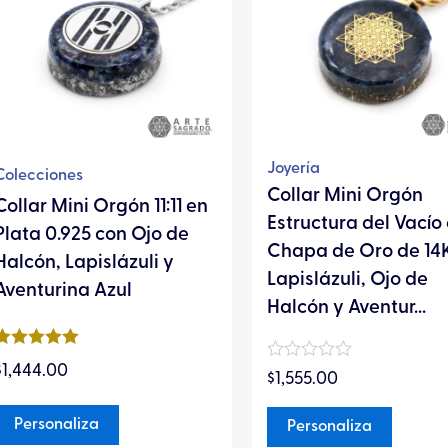
variantes.
variante
Las
Las
opciones
opcion
se
se
pueden
pueden
elegir
elegir
Joyería
Colecciones
en
en
Collar Mini Orgón
Collar Mini Orgón 11:11 en
la
la
Estructura del Vacío
Plata 0.925 con Ojo de
página
página
Chapa de Oro de 14
Halcón, Lapislázuli y
de
de
Lapislázuli, Ojo de
Aventurina Azul
producto
produc
Halcón y Aventur...
Valorado en
$
1,444.00
Valorado
5
de 5
$
1,555.00
en
0
de
Personaliza
Personaliza
5