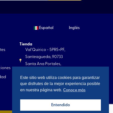
Español
Inglés
Tienda
tes
Val'Quirico - 5PR5+PF,
Santeagueda, 90733
Santa Ana Portales,
ciones
Tlax.
idad
Este sitio web utiliza cookies para garantizar
+52 221 5256 867
que disfrutes de la mejor experiencia posible
contacto@artesagrado.com.mx
en nuestra página web.
Conoce más
Entendido