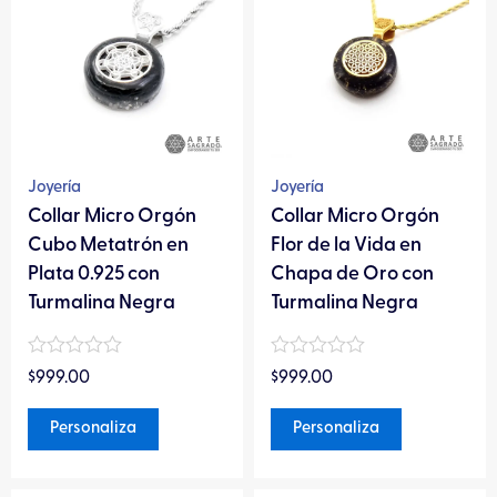
tiene
tiene
múltiples
múltiples
variantes.
variantes.
Las
Las
opciones
opciones
se
se
pueden
pueden
Joyería
Joyería
elegir
elegir
Collar Micro Orgón
Collar Micro Orgón
en
en
Cubo Metatrón en
Flor de la Vida en
la
la
Plata 0.925 con
Chapa de Oro con
página
página
Turmalina Negra
Turmalina Negra
de
de
producto
producto
Valorado
Valorado
$
999.00
$
999.00
en
en
0
0
de
de
Personaliza
Personaliza
5
5