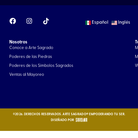
F
I
Español
Inglés
a
n
c
s
e
t
Nosotros
b
a
T
Conoce a Arte Sagrado
M
o
g
o
r
Poderes de las Piedras
M
k
a
Poderes de los Símbolos Sagrados
W
m
Ventas al Mayoreo
©2026. DERECHOS RESERVADOS. ARTE SAGRADO® EMPODERANDO TU SER.
DISEÑADO POR