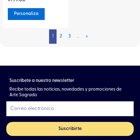
en
producto
0
de
Personaliza
5
1
2
3
…
>
Suscríbete a nuestro newsletter
Recibe todas las noticias, novedades y promociones de
Arte Sagrado
Suscribirte