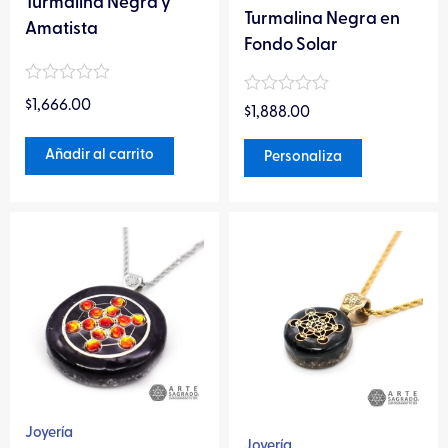
Turmalina Negra y
página
Turmalina Negra en
Amatista
de
Fondo Solar
producto
Valorado
Valorado
$
1,666.00
en
$
1,888.00
en
0
0
de
de
Añadir al carrito
Personaliza
5
5
Este
Este
producto
producto
tiene
tiene
múltiples
múltiples
variantes.
variantes.
Las
Las
opciones
opciones
se
se
pueden
pueden
Joyería
Joyería