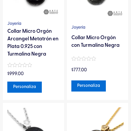
Las
Las
opciones
opciones
se
se
pueden
pueden
Joyería
Joyería
elegir
elegir
Collar Micro Orgón
Collar Micro Orgón
en
en
Arcangel Metatrón en
con Turmalina Negra
la
la
Plata 0.925 con
página
página
Turmalina Negra
de
de
Valorado
producto
producto
$
777.00
en
Valorado
$
999.00
0
en
de
0
5
Personaliza
de
Personaliza
5
Este
Este
producto
producto
tiene
tiene
múltiples
múltiples