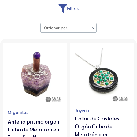
Filtros
Este
producto
tiene
múltiples
variantes.
Las
opciones
se
pueden
Joyería
Orgonitas
elegir
Collar de Cristales
Antena prisma orgón
en
Orgón Cubo de
Cubo de Metatrón en
la
Metatrón con