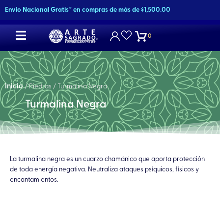
Ir
Envio Nacional Gratis* en compras de más de $1,500.00
al
contenido
0
Inicio
/ Piedras / Turmalina Negra
Turmalina Negra
La turmalina negra es un cuarzo chamánico que aporta protección
de toda energía negativa. Neutraliza ataques psíquicos, físicos y
encantamientos.