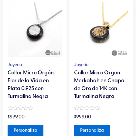
Este
Este
producto
producto
tiene
tiene
múltiples
múltiples
variantes.
variantes.
Las
Las
opciones
opciones
se
se
pueden
pueden
Joyería
Joyería
elegir
elegir
Collar Micro Orgón
Collar Micro Orgón
en
en
Flor de la Vida en
Merkabah en Chapa
la
la
Plata 0.925 con
de Oro de 14K con
página
página
Turmalina Negra
Turmalina Negra
de
de
producto
producto
Valorado
Valorado
$
999.00
$
999.00
en
en
0
0
de
de
Personaliza
Personaliza
5
5