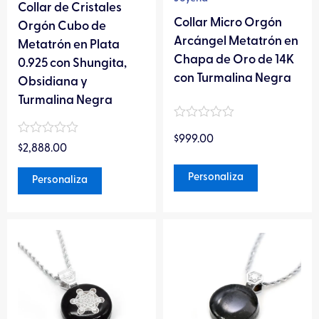
elegir
elegir
Collar de Cristales
Collar Micro Orgón
en
en
Orgón Cubo de
Arcángel Metatrón en
la
la
Metatrón en Plata
Chapa de Oro de 14K
página
página
0.925 con Shungita,
con Turmalina Negra
de
de
Obsidiana y
producto
producto
Turmalina Negra
Valorado
$
999.00
en
Valorado
$
2,888.00
0
en
de
0
5
Personaliza
de
Personaliza
5
Este
Este
producto
producto
tiene
tiene
múltiples
múltiples
variantes.
variantes.