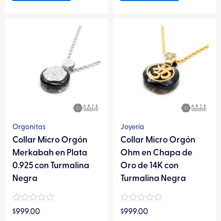
Este
Este
producto
producto
tiene
tiene
múltiples
múltiples
variantes.
variantes.
Las
Las
opciones
opciones
se
se
pueden
pueden
Orgonitas
Joyería
elegir
elegir
Collar Micro Orgón
Collar Micro Orgón
en
en
Merkabah en Plata
Ohm en Chapa de
la
la
0.925 con Turmalina
Oro de 14K con
página
página
Negra
Turmalina Negra
de
de
producto
producto
Valorado
Valorado
$
999.00
$
999.00
en
en