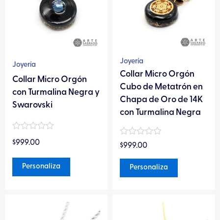
variantes.
variantes.
Las
Las
opciones
opciones
se
se
pueden
pueden
Joyería
Joyería
elegir
elegir
Collar Micro Orgón
Collar Micro Orgón
en
en
Cubo de Metatrón en
con Turmalina Negra y
la
la
Chapa de Oro de 14K
Swarovski
página
página
con Turmalina Negra
de
de
Valorado
producto
producto
Valorado
$
999.00
en
$
999.00
en
0
0
de
de
Personaliza
Personaliza
5
5
Este
Este
producto
producto