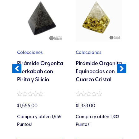
Colecciones
Colecciones
Jo
Pirámide Orgonita
Pirámide Orgonita
C
Merkabah con
Equinoccios con
C
Pirita y Silicio
Cuarzo Cristal
c
 y
Valorado
Valorado
Va
$
1,555.00
$
1,333.00
$
en
en
en
0
0
0
de
de
de
Compra y obtén 1,555
Compra y obtén 1,333
Ga
5
5
5
66
Puntos!
Puntos!
Pu