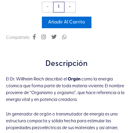
Antena
-
+
prisma
orgón
Añadir Al Carrito
Cubo
de
Compártelo
Metatrón,
Pirita
y
Descripción
Ojo
de
El Dr. Willheim Reich describió el
Orgón
como la energía
Tigre
cósmica que forma parte de toda materia viviente. El nombre
cantidad
proviene de “Organismo y orgasmo”, que hace referencia a la
energía vital y en potencia creadora.
Un generador de orgón o transmutador de energía es una
estructura compacta y sólida hecha para estimular las
propiedades piezoeléctricas de sus materiales y así atraer,