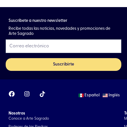
Suscríbete a nuestro newsletter
Recibe todas las noticias, novedades y promociones de
Arte Sagrado
Suscribirte
F
I
Español
Inglés
a
n
c
s
e
t
Nosotros
b
a
T
Conoce a Arte Sagrado
M
o
g
o
r
Poderes de las Piedras
M