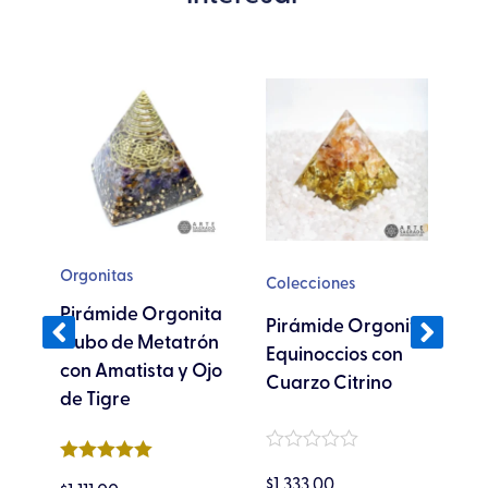
Orgonitas
Colecciones
C
Pirámide Orgonita
ta
Pirámide Orgonita
P
Cubo de Metatrón
on
Equinoccios con
P
con Amatista y Ojo
Cuarzo Citrino
C
de Tigre
Valorado
Va
Valorado en
en
en
$
1,333.00
$
1