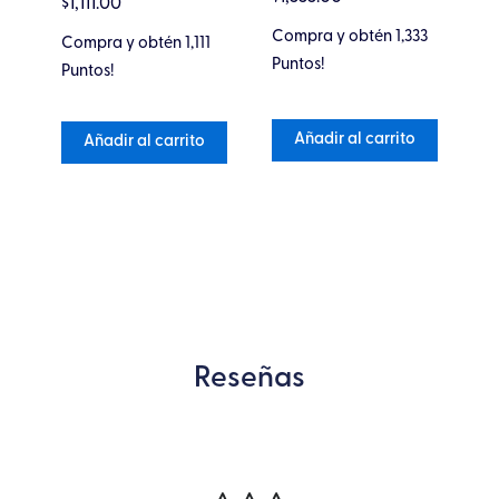
$
1,111.00
5
de 5
0
0
de
de
Compra y obtén 1,333
Co
Compra y obtén 1,111
5
5
Puntos!
Pu
Puntos!
Añadir al carrito
Añadir al carrito
Reseñas