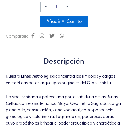
Mini
-
+
Pirámide
Orgonita
Añadir Al Carrito
Libra
con
Compártelo
Perla
y
Bronzita
Descripción
cantidad
Nuestra
Línea Astrológica
concentra los símbolos y cargas
energéticas de los arquetipos originales del Gran Espíritu.
Ha sido inspirada y potenciada por la sabiduría de las Runas
Celtas, conteo matemático Maya, Geometría Sagrada, carga
planetaria, constelación, signo zodiacal, correspondencia
gemológica y colorímetra. Logrando así, poderosas obras
cuyo propósito es brindar el poder arquetípico y energético a