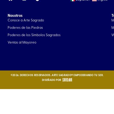
a
n
c
s
e
t
Nosotros
b
a
T
Conoce a Arte Sagrado
M
o
g
o
r
Poderes de las Piedras
M
k
a
Poderes de los Símbolos Sagrados
W
m
Ventas al Mayoreo
©2026. DERECHOS RESERVADOS. ARTE SAGRADO® EMPODERANDO TU SER.
DISEÑADO POR