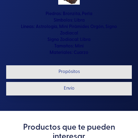
Piedras:
Bronzita
,
Perla
Símbolos:
Libra
Líneas:
Astrología
,
Mini Pirámides Orgón
,
Signo
Zodiacal
Signo Zodiacal:
Libra
Tamaños:
Mini
Materiales:
Cuarzo
Propósitos
Envío
Productos que te pueden
interesar