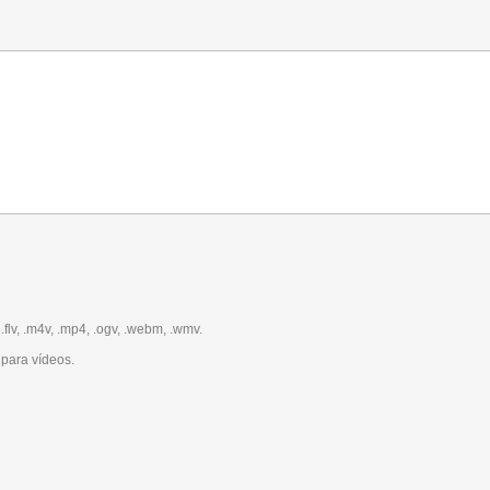
 .flv, .m4v, .mp4, .ogv, .webm, .wmv.
para vídeos.