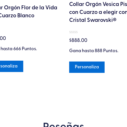
Collar Orgón Vesica Pis
la
la
ar Orgón Flor de la Vida
con Cuarzo a elegir co
página
página
Cuarzo Blanco
Cristal Swarovski®
de
de
producto
producto
do
Valorado
.00
$
888.00
en
0
hasta 666 Puntos.
Gana hasta 888 Puntos.
de
5
sonaliza
Personaliza