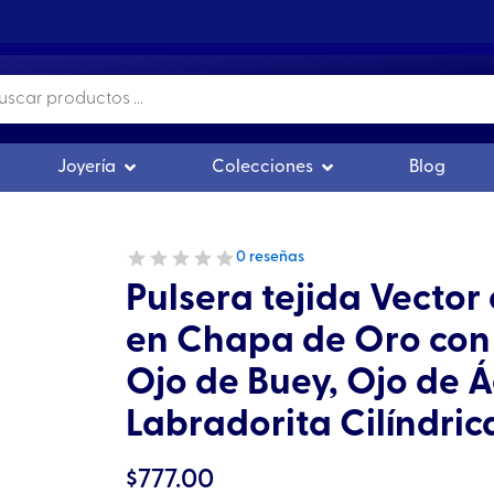
500.00
s
r Orgonitas
Abrir Joyería
Abrir Colecciones
Joyería
Colecciones
Blog
0 reseñas
Pulsera tejida Vector 
en Chapa de Oro con 
Ojo de Buey, Ojo de Á
Labradorita Cilíndric
$
777.00