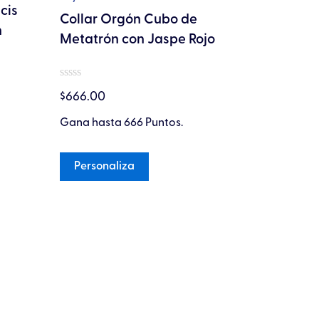
cis
Collar O
la
Collar Orgón Cubo de
n
Equilibr
página
Metatrón con Jaspe Rojo
Negra
de
producto
Valorado
Valorado
$
666.00
en
$
666.00
en
0
0
de
Gana hasta 666 Puntos.
Gana hast
de
5
5
Personaliza
Persona