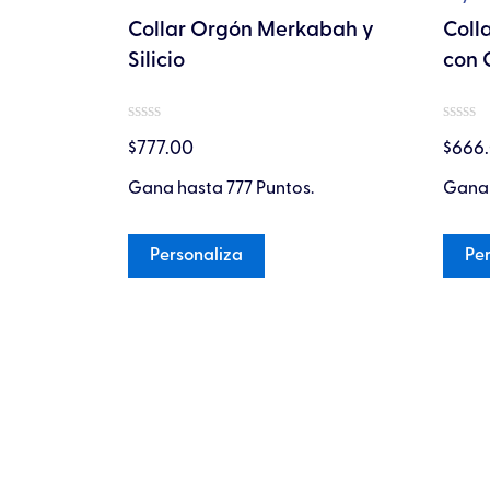
la
e la Vida
Collar Orgón Merkabah y
Coll
a
página
Silicio
con 
de
cto
producto
Valorado
Valora
$
777.00
$
666
en
en
0
0
de
de
.
Gana hasta 777 Puntos.
Gana 
5
5
Personaliza
Per