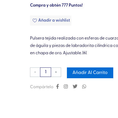
Compra y obtén 777 Puntos!
Añadir a wishlist
Pulsera tejida realizada con esferas de cuarzo 
de águila y piezas de labradorita cilíndrica c
en chapa de oro. Ajustable. ￼
Pulsera
-
+
Añadir Al Carrito
tejida
Vector
Compártelo
en
Equilibrio
en
Chapa