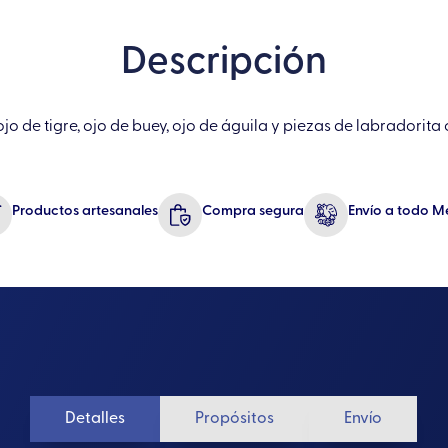
de
Oro
Descripción
con
Ojo
o de tigre, ojo de buey, ojo de águila y piezas de labradorita 
de
Tigre,
Ojo
de
Productos artesanales
Compra segura
Envío a todo M
Buey,
Ojo
de
Águila
y
Labradorita
Cilíndrica
Detalles
Propósitos
Envío
cantidad