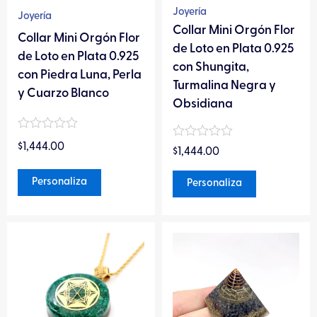
pueden
pueden
Joyería
Joyería
elegir
elegir
Collar Mini Orgón Flor
Collar Mini Orgón Flor
en
en
de Loto en Plata 0.925
de Loto en Plata 0.925
la
la
con Shungita,
con Piedra Luna, Perla
página
página
Turmalina Negra y
y Cuarzo Blanco
de
de
Obsidiana
producto
producto
Valorado
Valorado
$
1,444.00
en
$
1,444.00
en
0
0
de
de
Personaliza
Personaliza
5
5
Este
producto
tiene
múltiples
variantes.