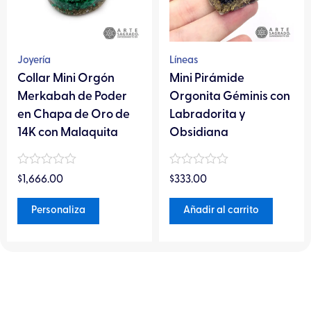
Las
opciones
se
pueden
Joyería
Líneas
elegir
Collar Mini Orgón
Mini Pirámide
en
Merkabah de Poder
Orgonita Géminis con
la
en Chapa de Oro de
Labradorita y
página
14K con Malaquita
Obsidiana
de
producto
Valorado
Valorado
$
1,666.00
$
333.00
en
en
0
0
de
de
Personaliza
Añadir al carrito
5
5