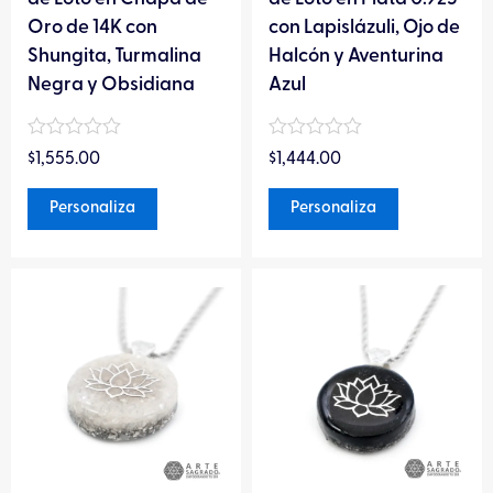
la
la
Oro de 14K con
con Lapislázuli, Ojo de
página
página
Shungita, Turmalina
Halcón y Aventurina
de
de
Negra y Obsidiana
Azul
producto
producto
Valorado
Valorado
$
1,555.00
$
1,444.00
en
en
0
0
de
de
Personaliza
Personaliza
5
5
Este
Este
producto
producto
tiene
tiene
múltiples
múltiples
variantes.
variantes.
Las
Las
opciones
opciones
se
se