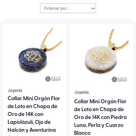
Este
Este
producto
producto
tiene
tiene
múltiples
múltiples
variantes.
variantes.
Las
Las
opciones
opciones
se
se
pueden
pueden
Joyería
Joyería
elegir
elegir
Collar Mini Orgón Flor
Collar Mini Orgón Flor
en
en
de Loto en Chapa de
de Loto en Chapa de
la
la
Oro de 14K con
Oro de 14K con Piedra
página
página
Lapislázuli, Ojo de
Luna, Perla y Cuarzo
de
de
Halcón y Aventurina
Blanco