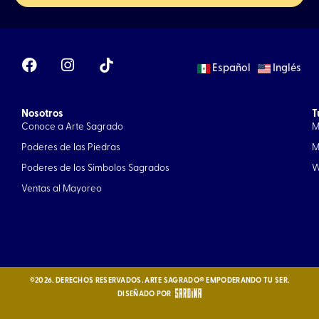
F
I
Español
Inglés
a
n
c
s
e
t
Nosotros
b
a
T
Conoce a Arte Sagrado
M
o
g
o
r
Poderes de las Piedras
M
k
a
Poderes de los Símbolos Sagrados
W
m
Ventas al Mayoreo
©2026. DERECHOS RESERVADOS. ARTE SAGRADO® EMPODERANDO TU SER.
DISEÑADO POR