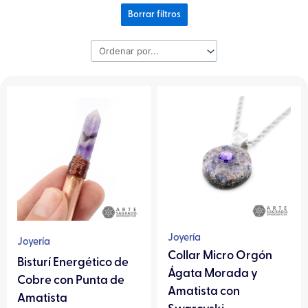
Borrar filtros
Este
producto
tiene
múltiples
variantes.
Las
opciones
se
pueden
Joyería
Joyería
elegir
Collar Micro Orgón
Bisturí Energético de
en
Ágata Morada y
Cobre con Punta de
la
Amatista con
Amatista