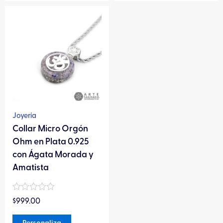
Este
producto
tiene
múltiples
variantes.
Las
opciones
se
pueden
Joyería
elegir
Collar Micro Orgón
en
Ohm en Plata 0.925
la
con Ágata Morada y
página
Amatista
de
producto
Valorado
$
999.00
en
0
de