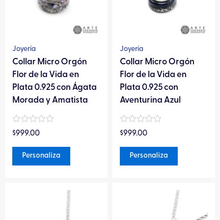
Las
Las
opciones
opciones
se
se
pueden
pueden
Joyería
Joyería
elegir
elegir
Collar Micro Orgón
Collar Micro Orgón
en
en
Flor de la Vida en
Flor de la Vida en
la
la
Plata 0.925 con Ágata
Plata 0.925 con
página
página
Morada y Amatista
Aventurina Azul
de
de
producto
producto
Valorado
Valorado
$
999.00
$
999.00
en
en
0
0
de
de
Personaliza
Personaliza
5
5
Este
Este
producto
producto
tiene
tiene