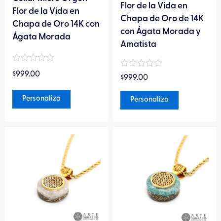
en
en
Flor de la Vida en
Flor de la Vida en
la
la
Chapa de Oro de 14K
Chapa de Oro 14K con
página
página
con Ágata Morada y
Ágata Morada
de
de
Amatista
producto
producto
Valorado
Valorado
$
999.00
en
$
999.00
en
0
0
de
de
Personaliza
Personaliza
5
5
Este
Este
producto
producto
tiene
tiene
múltiples
múltiples
variantes.
variantes.
Las
Las
opciones
opciones