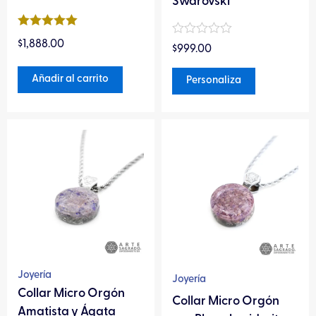
página
Swarovski
de
Valorado en
producto
Valorado
$
1,888.00
5
de 5
$
999.00
en
0
de
Añadir al carrito
Personaliza
5
Este
Este
producto
producto
tiene
tiene
múltiples
múltiples
variantes.
variantes.
Las
Las
opciones
opciones
se
se
pueden
pueden
Joyería
Joyería
elegir
elegir
Collar Micro Orgón
Collar Micro Orgón
en
en
Amatista y Ágata