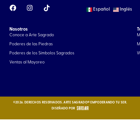
F
I
Español
Inglés
a
n
c
s
e
t
Nosotros
b
a
T
Conoce a Arte Sagrado
M
o
g
o
r
Poderes de las Piedras
M
k
a
Poderes de los Símbolos Sagrados
W
m
Ventas al Mayoreo
©2026. DERECHOS RESERVADOS. ARTE SAGRADO® EMPODERANDO TU SER.
DISEÑADO POR