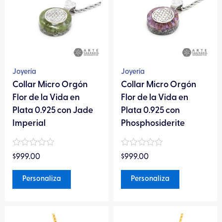
múltiples
múltiples
variantes.
variantes.
Las
Las
opciones
opciones
se
se
pueden
pueden
Joyería
Joyería
elegir
elegir
Collar Micro Orgón
Collar Micro Orgón
en
en
Flor de la Vida en
Flor de la Vida en
la
la
Plata 0.925 con Jade
Plata 0.925 con
página
página
Imperial
Phosphosiderite
de
de
producto
producto
Valorado
Valorado
$
999.00
$
999.00
en
en
0
0
de
de
Personaliza
Personaliza
5
5
Este
Este