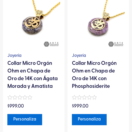
producto
producto
tiene
tiene
múltiples
múltiples
variantes.
variantes.
Las
Las
opciones
opciones
se
se
pueden
pueden
Joyería
Joyería
elegir
elegir
Collar Micro Orgón
Collar Micro Orgón
en
en
Ohm en Chapa de
Ohm en Chapa de
la
la
Oro de 14K con Ágata
Oro de 14K con
página
página
Morada y Amatista
Phosphosiderite
de
de
producto
producto
Valorado
Valorado
$
999.00
$
999.00
en
en
0
0
de
de
Personaliza
Personaliza
5
5