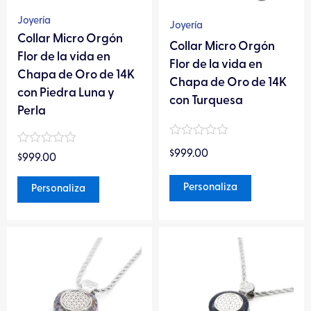
se
se
pueden
pueden
Joyería
Joyería
elegir
elegir
Collar Micro Orgón
Collar Micro Orgón
en
en
Flor de la vida en
Flor de la vida en
la
la
Chapa de Oro de 14K
Chapa de Oro de 14K
página
página
con Piedra Luna y
con Turquesa
de
de
Perla
producto
producto
Valorado
Valorado
$
999.00
en
$
999.00
en
0
0
de
de
Personaliza
Personaliza
5
5
Este
Este
producto
producto
tiene
tiene
múltiples
múltiples
variantes.
variantes.