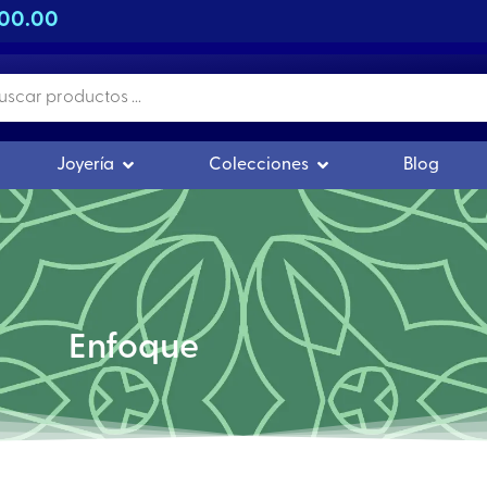
500.00
s
r Orgonitas
Abrir Joyería
Abrir Colecciones
Joyería
Colecciones
Blog
Enfoque