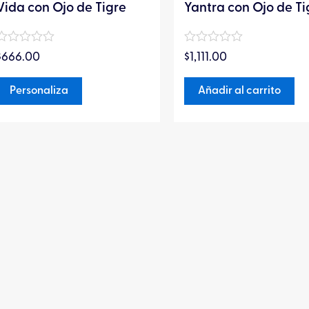
la
Vida con Ojo de Tigre
Yantra con Ojo de Ti
página
de
Valorado
Valorado
$
666.00
$
1,111.00
en
en
producto
0
0
de
de
Personaliza
Añadir al carrito
5
5