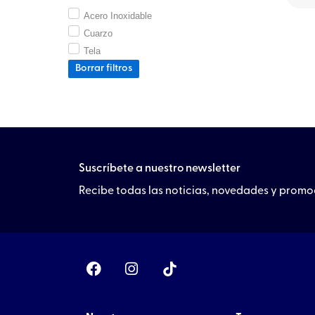
Acero Inoxidable
Cuarzo
Tela
Borrar filtros
Suscríbete a nuestro newsletter
Recibe todas las noticias, novedades y prom
F
I
a
n
c
s
e
t