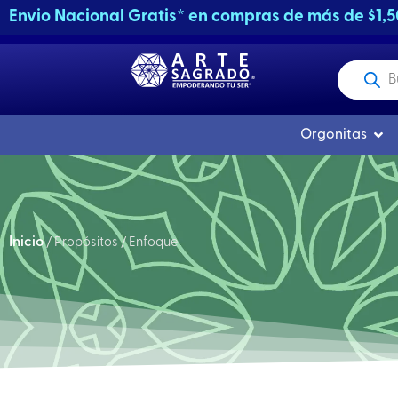
Ir
Envio Nacional Gratis* en compras de más de $1,
al
contenido
Producto
buscados
Abri
Orgonitas
Inicio
/ Propósitos / Enfoque