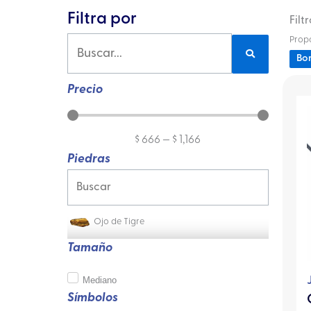
Filtra por
Filt
Propó
Bor
Precio
$
666
—
$
1,166
Piedras
Ojo de Tigre
Tamaño
Mediano
Símbolos