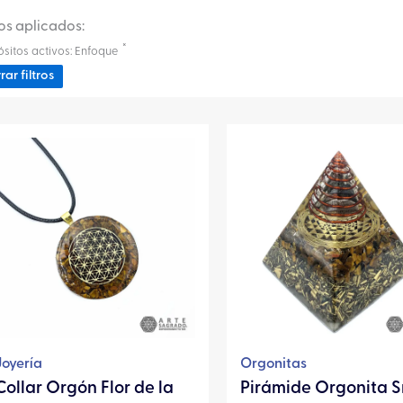
ros aplicados:
×
sitos activos
:
Enfoque
rar filtros
Este
producto
tiene
múltiples
variantes.
Las
opciones
se
pueden
elegir
Joyería
Orgonitas
en
Collar Orgón Flor de la
Pirámide Orgonita S