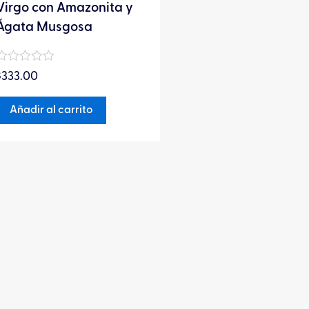
Virgo con Amazonita y
Ágata Musgosa
Valorado
$
333.00
en
0
de
Añadir al carrito
5