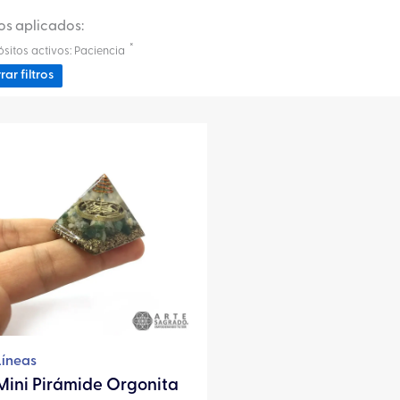
ros aplicados:
×
sitos activos
:
Paciencia
rar filtros
Líneas
Mini Pirámide Orgonita