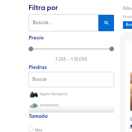
Filtra por
Filt
Propó
Bor
Precio
$
288
—
$
18,088
Piedras
Ágata Musgosa
Amazonita
Tamaño
Mini