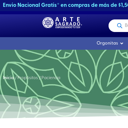
Ir
Envio Nacional Gratis* en compras de más de $1,
al
contenido
Producto
buscados
Abri
Orgonitas
Inicio
/ Propósitos / Paciencia