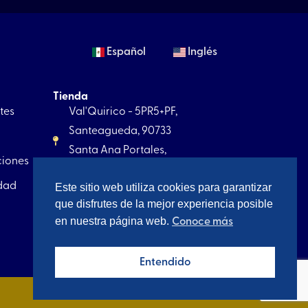
Español
Inglés
Tienda
tes
Val'Quirico - 5PR5+PF,
Santeagueda, 90733
Santa Ana Portales,
ciones
Tlax.
idad
Este sitio web utiliza cookies para garantizar
+52 221 5256 867
que disfrutes de la mejor experiencia posible
contacto@artesagrado.com.mx
en nuestra página web.
Conoce más
Entendido
DISEÑADO POR