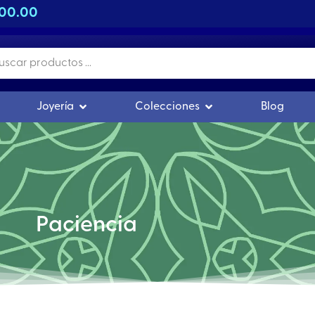
500.00
s
r Orgonitas
Abrir Joyería
Abrir Colecciones
Joyería
Colecciones
Blog
Paciencia