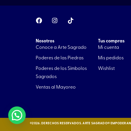
F
I
a
n
c
s
e
t
b
a
Nosotros
Tus compras
o
g
Conoce a Arte Sagrado
Mi cuenta
o
r
Poderes de las Piedras
Mis pedidos
k
a
m
Poderes de los Símbolos
Wishlist
Sagrados
Ventas al Mayoreo
©2026. DERECHOS RESERVADOS. ARTE SAGRADO® EMPODERAND