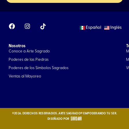
F
I
Español
Inglés
a
n
c
s
e
t
Nosotros
b
a
T
Conoce a Arte Sagrado
M
o
g
o
r
Poderes de las Piedras
M
k
a
Poderes de los Símbolos Sagrados
W
m
Ventas al Mayoreo
©2026. DERECHOS RESERVADOS. ARTE SAGRADO® EMPODERANDO TU SER.
DISEÑADO POR