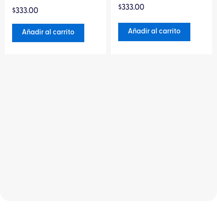
Valorado
Valorado
$
333.00
en
$
333.00
en
0
0
de
de
Añadir al carrito
Añadir al carrito
5
5