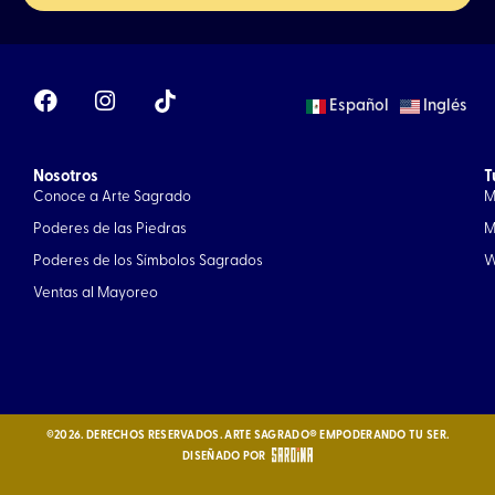
F
I
Español
Inglés
a
n
c
s
e
t
Nosotros
b
a
T
Conoce a Arte Sagrado
M
o
g
o
r
Poderes de las Piedras
M
k
a
Poderes de los Símbolos Sagrados
W
m
Ventas al Mayoreo
©2026. DERECHOS RESERVADOS. ARTE SAGRADO® EMPODERANDO TU SER.
DISEÑADO POR