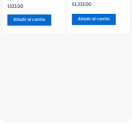
Valorado
Valorado
$
3,333.00
en
$
333.00
en
0
0
de
de
Añadir al carrito
Añadir al carrito
5
5