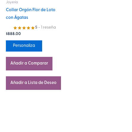
Joyería
pueden
Collar Orgón Flor de Loto
elegir
con Ágatas
en
la
5
- 1 reseña
$
888.00
página
de
Personaliza
producto
Añadir a Comparar
Añadir a Lista de Deseo