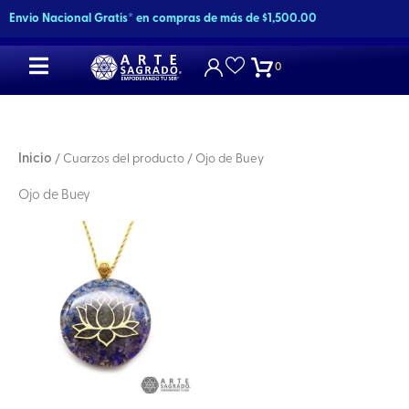
Ir
Envio Nacional Gratis* en compras de más de $1,500.00
al
contenido
0
Inicio
/ Cuarzos del producto / Ojo de Buey
Ojo de Buey
Este
producto
tiene
múltiples
variantes.
Las
opciones
se