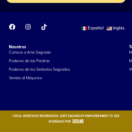
F
I
Español
Inglés
a
n
c
s
e
t
Nosotros
b
a
T
Conoce a Arte Sagrado
M
o
g
o
r
Poderes de las Piedras
M
k
a
Poderes de los Símbolos Sagrados
W
m
Ventas al Mayoreo
©2026. DERECHOS RESERVADOS. ARTE SAGRADO® EMPODERANDO TU SER.
DISEÑADO POR