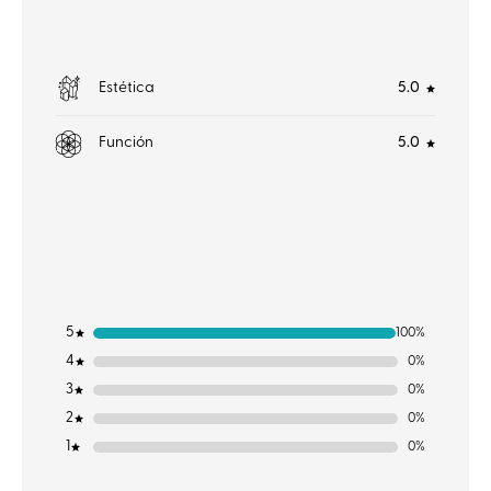
Estética
5.0
Función
5.0
5
100%
4
0%
3
0%
2
0%
1
0%