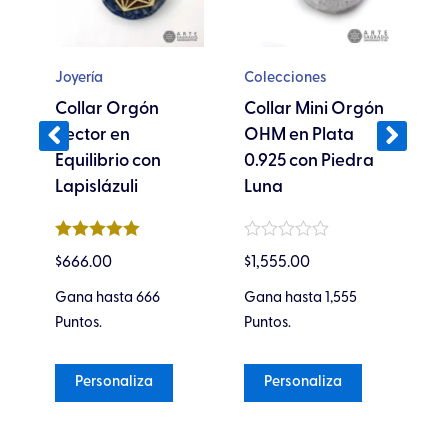
Las
Las
opciones
opciones
se
se
Joyería
Colecciones
C
pueden
pueden
Collar Orgón
Collar Mini Orgón
P
ta
elegir
elegir
Vector en
OHM en Plata
S
en
en
Equilibrio con
0.925 con Piedra
P
la
la
Lapislázuli
Luna
A
página
página
de
de
Valorado en
Valorado
Va
producto
producto
$
666.00
$
1,555.00
$
2
5
de 5
en
en
0
0
3
Gana hasta 666
Gana hasta 1,555
Co
de
de
5
5
Puntos.
Puntos.
Pu
Personaliza
Personaliza