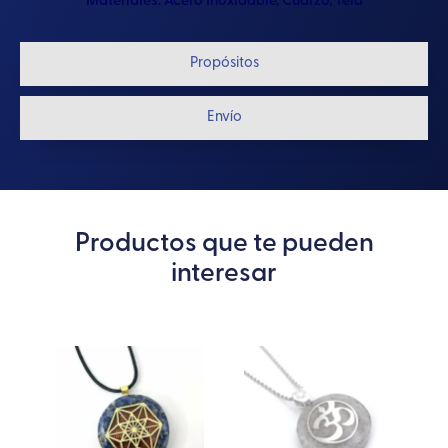
Materiales:
Acero Inoxidable
,
Cuarzo
,
Tela
Propósitos
Envío
Productos que te pueden
interesar
Este
Este
producto
producto
tiene
tiene
múltiples
múltiples
variantes.
variantes.