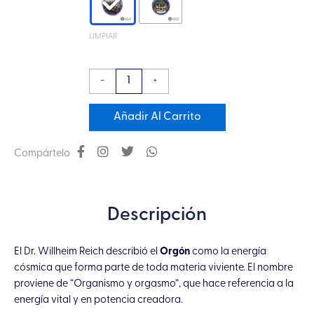
de
Loto
LIMPIAR
con
Ágatas
-
+
cantidad
Añadir Al Carrito
Compártelo
Descripción
El Dr. Willheim Reich describió el
Orgón
como la energía
cósmica que forma parte de toda materia viviente. El nombre
proviene de “Organismo y orgasmo”, que hace referencia a la
energía vital y en potencia creadora.