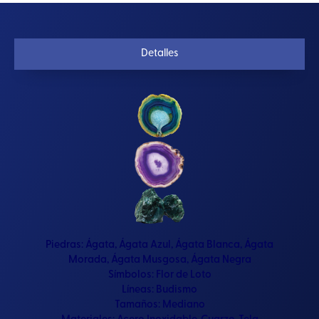
Detalles
Piedras:
Ágata
,
Ágata Azul
,
Ágata Blanca
,
Ágata
Morada
,
Ágata Musgosa
,
Ágata Negra
Símbolos:
Flor de Loto
Líneas:
Budismo
Tamaños:
Mediano