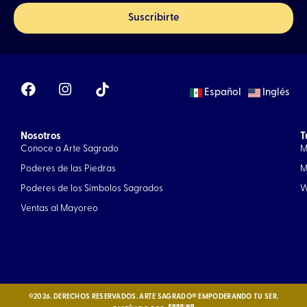
Suscribirte
F
I
Español
Inglés
a
n
c
s
e
t
Nosotros
b
a
T
Conoce a Arte Sagrado
M
o
g
o
r
Poderes de las Piedras
M
k
a
Poderes de los Símbolos Sagrados
W
m
Ventas al Mayoreo
©2026. DERECHOS RESERVADOS. ARTE SAGRADO® EMPODERANDO TU SER.