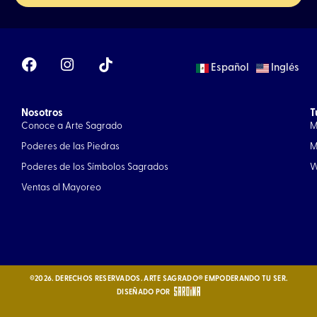
F
I
Español
Inglés
a
n
c
s
e
t
Nosotros
b
a
T
Conoce a Arte Sagrado
M
o
g
o
r
Poderes de las Piedras
M
k
a
Poderes de los Símbolos Sagrados
W
m
Ventas al Mayoreo
©2026. DERECHOS RESERVADOS. ARTE SAGRADO® EMPODERANDO TU SER.
DISEÑADO POR