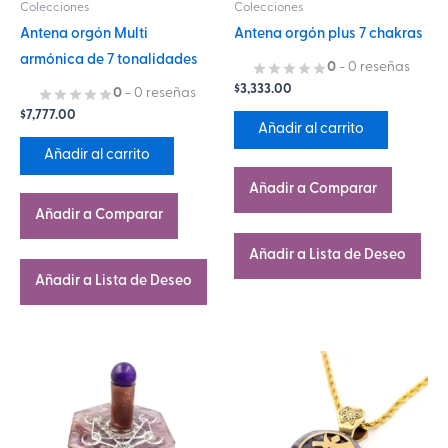
Colecciones
Colecciones
Antena orgón Multi
Antena orgón plus 7 chakras
armónica de 7 tonalidades
0
- 0 reseñas
$
3,333.00
0
- 0 reseñas
$
7,777.00
Añadir al carrito
Añadir al carrito
Añadir a Comparar
Añadir a Comparar
Añadir a Lista de Deseo
Añadir a Lista de Deseo
Este
producto
tiene
múltiples