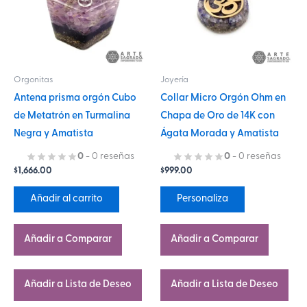
variantes.
Las
opciones
se
Orgonitas
Joyería
pueden
Antena prisma orgón Cubo
Collar Micro Orgón Ohm en
elegir
de Metatrón en Turmalina
Chapa de Oro de 14K con
en
Negra y Amatista
Ágata Morada y Amatista
la
página
0
- 0 reseñas
0
- 0 reseñas
$
1,666.00
$
999.00
de
producto
Añadir al carrito
Personaliza
Añadir a Comparar
Añadir a Comparar
Añadir a Lista de Deseo
Añadir a Lista de Deseo