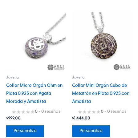
Este
Este
producto
producto
tiene
tiene
múltiples
múltiples
variantes.
variantes.
Las
Las
opciones
opciones
se
se
Joyería
Joyería
pueden
pueden
Collar Micro Orgón Ohm en
Collar Mini Orgón Cubo de
elegir
elegir
Plata 0.925 con Ágata
Metatrón en Plata 0.925 con
en
en
Morada y Amatista
Amatista
la
la
página
página
0
- 0 reseñas
0
- 0 reseñas
$
999.00
$
1,444.00
de
de
producto
producto
Personaliza
Personaliza