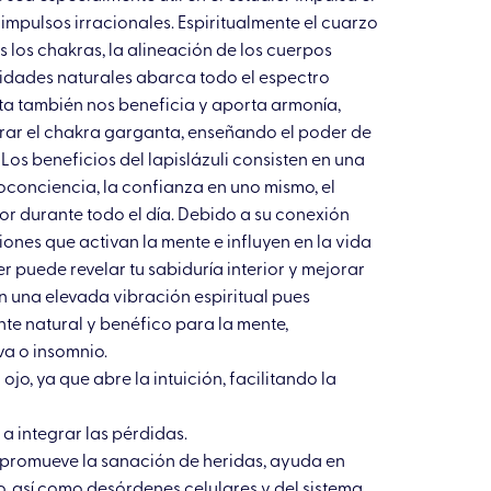
impulsos irracionales. Espiritualmente el cuarzo
s los chakras, la alineación de los cuerpos
alidades naturales abarca todo el espectro
gata también nos beneficia y aporta armonía,
ibrar el chakra garganta, enseñando el poder de
os beneficios del lapislázuli consisten en una
toconciencia, la confianza en uno mismo, el
or durante todo el día. Debido a su conexión
iones que activan la mente e influyen en la vida
der puede revelar tu sabiduría interior y mejorar
 una elevada vibración espiritual pues
nte natural y benéfico para la mente,
va o insomnio.
jo, ya que abre la intuición, facilitando la
a a integrar las pérdidas.
s, promueve la sanación de heridas, ayuda en
, así como desórdenes celulares y del sistema