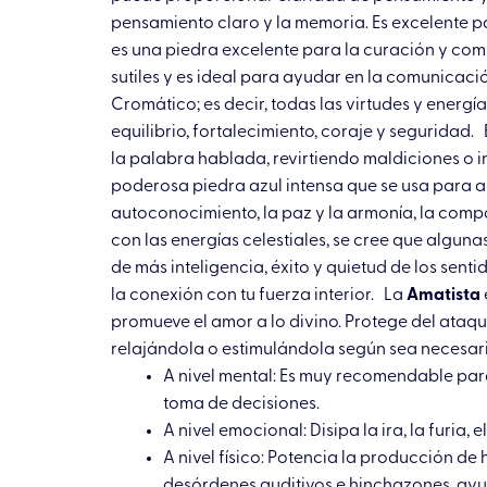
pensamiento claro y la memoria. Es excelente pa
es una piedra excelente para la curación y comun
sutiles y es ideal para ayudar en la comunicaci
Cromático; es decir, todas las virtudes y energí
equilibrio, fortalecimiento, coraje y seguridad. 
la palabra hablada, revirtiendo maldiciones o 
poderosa piedra azul intensa que se usa para ab
autoconocimiento, la paz y la armonía, la comp
con las energías celestiales, se cree que alguna
de más inteligencia, éxito y quietud de los sentid
la conexión con tu fuerza interior. La
Amatista
promueve el amor a lo divino. Protege del ataqu
relajándola o estimulándola según sea necesari
A nivel mental: Es muy recomendable para 
toma de decisiones.
A nivel emocional: Disipa la ira, la furia,
A nivel físico: Potencia la producción de
desórdenes auditivos e hinchazones, ayu