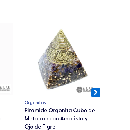
Orgonitas
Coleccion
Pirámide Orgonita Cubo de
Collar 
o
Metatrón con Amatista y
Pirita y S
Ojo de Tigre