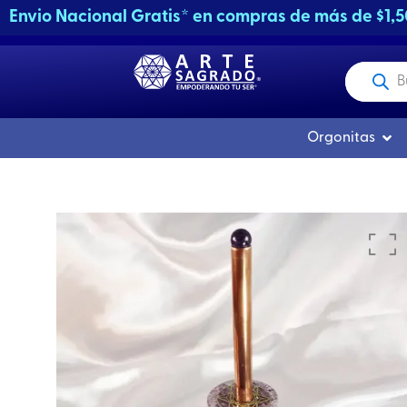
Ir
Envio Nacional Gratis* en compras de más de $1,
al
contenido
Producto
buscados
Abri
Orgonitas