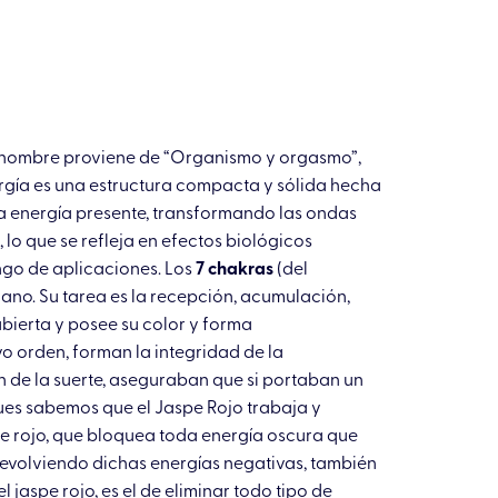
l nombre proviene de “Organismo y orgasmo”,
rgía es una estructura compacta y sólida hecha
 la energía presente, transformando las ondas
lo que se refleja en efectos biológicos
ango de aplicaciones. Los
7 chakras
(del
umano. Su tarea es la recepción, acumulación,
abierta y posee su color y forma
ivo orden, forman la integridad de la
n de la suerte, aseguraban que si portaban un
ues sabemos que el Jaspe Rojo trabaja y
pe rojo, que bloquea toda energía oscura que
 devolviendo dichas energías negativas, también
jaspe rojo, es el de eliminar todo tipo de