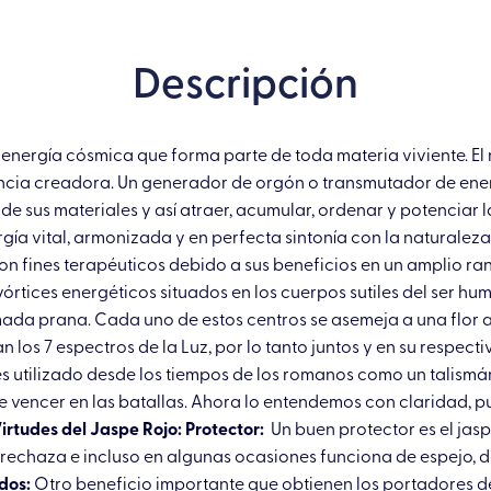
cantidad
Descripción
energía cósmica que forma parte de toda materia viviente. E
tencia creadora. Un generador de orgón o transmutador de ene
de sus materiales y así atraer, acumular, ordenar y potenciar
ía vital, armonizada y en perfecta sintonía con la naturaleza, 
con fines terapéuticos debido a sus beneficios en un amplio r
s vórtices energéticos situados en los cuerpos sutiles del ser h
lamada prana. Cada uno de estos centros se asemeja a una flor 
n los 7 espectros de la Luz, por lo tanto juntos y en su respect
s utilizado desde los tiempos de los romanos como un talismá
 vencer en las batallas. Ahora lo entendemos con claridad, p
irtudes del Jaspe Rojo:
Protector:
Un buen protector es el jas
s rechaza e incluso en algunas ocasiones funciona de espejo,
dos:
Otro beneficio importante que obtienen los portadores del 