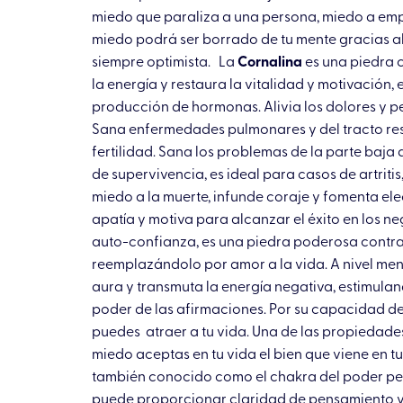
miedo que paraliza a una persona, miedo a empr
miedo podrá ser borrado de tu mente gracias al
siempre optimista. La
Cornalina
es una piedra c
la energía y restaura la vitalidad y motivación, 
producción de hormonas. Alivia los dolores y p
Sana enfermedades pulmonares y del tracto respi
fertilidad. Sana los problemas de la parte baja
de supervivencia, es ideal para casos de artriti
miedo a la muerte, infunde coraje y fomenta ele
apatía y motiva para alcanzar el éxito en los 
auto-confianza, es una piedra poderosa contra l
reemplazándolo por amor a la vida. A nivel menta
aura y transmuta la energía negativa, estimulan
poder de las afirmaciones. Por su capacidad de a
puedes atraer a tu vida. Una de las propiedades
miedo aceptas en tu vida el bien que viene en tu
también conocido como el chakra del poder pers
puede proporcionar claridad de pensamiento y c