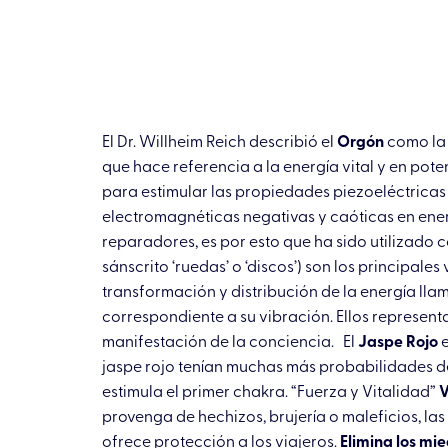
El Dr. Willheim Reich describió el
Orgón
como la 
que hace referencia a la energía vital y en po
para estimular las propiedades piezoeléctricas 
electromagnéticas negativas y caóticas en energ
reparadores, es por esto que ha sido utilizado 
sánscrito ‘ruedas’ o ‘discos’) son los principale
transformación y distribución de la energía l
correspondiente a su vibración. Ellos representa
manifestación de la conciencia. El
Jaspe Rojo
e
jaspe rojo tenían muchas más probabilidades de
estimula el primer chakra. “Fuerza y Vitalidad”
V
provenga de hechizos, brujería o maleficios, la
ofrece protección a los viajeros.
Elimina los mie