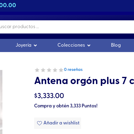
500.00
s
r Orgonitas
Abrir Joyería
Abrir Colecciones
Joyería
Colecciones
Blog
0 reseñas
Antena orgón plus 7 
$
3,333.00
Compra y obtén 3,333 Puntos!
Añadir a wishlist