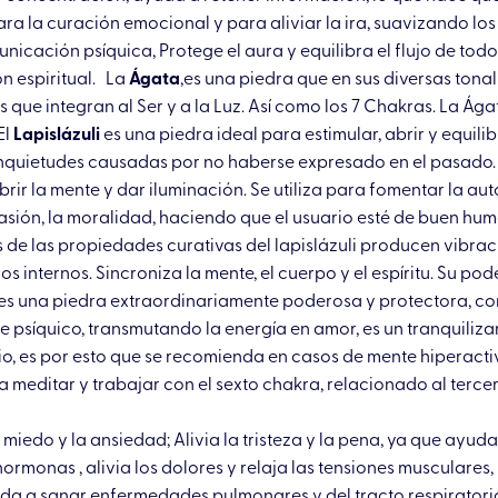
ra la curación emocional y para aliviar la ira, suavizando los 
icación psíquica, Protege el aura y equilibra el flujo de todo
ón espiritual. La
Ágata
,es una piedra que en sus diversas ton
as que integran al Ser y a la Luz. Así como los 7 Chakras. La Á
El
Lapislázuli
es una piedra ideal para estimular, abrir y equil
inquietudes causadas por no haberse expresado en el pasado. L
rir la mente y dar iluminación. Se utiliza para fomentar la au
asión, la moralidad, haciendo que el usuario esté de buen hum
s de las propiedades curativas del lapislázuli producen vibrac
os internos. Sincroniza la mente, el cuerpo y el espíritu. Su po
es una piedra extraordinariamente poderosa y protectora, con
e psíquico, transmutando la energía en amor, es un tranquiliza
o, es por esto que se recomienda en casos de mente hiperacti
meditar y trabajar con el sexto chakra, relacionado al tercer o
 el miedo y la ansiedad; Alivia la tristeza y la pena, ya que ayud
 hormonas , alivia los dolores y relaja las tensiones musculare
da a sanar enfermedades pulmonares y del tracto respiratorio