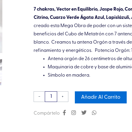
7 chakras, Vector en Equilibrio, Jaspe Rojo, C
Citrino, Cuarzo Verde Ágata Azul, Lapislázuli,
creado esta Mega Obra de poder con un sist
beneficios del Cubo de Metatrón con 7 anten
blanco.⁣ ⁣ Creamos tu antena Orgón a través d
refinamiento y energéticos. ⁣ ⁣ Potencia Orgón:
Antena orgón de 26 centímetros de altur
Maquinaria de cobre y base de aluminio
Símbolo en madera.
Antena
-
+
Añadir Al Carrito
orgón
plus
Compártelo
7
chakras