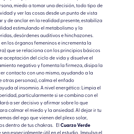
sona, miedo a tomar una decisión, todo tipo de
idad y ver las cosas desde un punto de vista
 y de anclar en la realidad presente, estabiliza
italidad estimulando el metabolismo y la
eridas, desórdenes auditivos e hinchazones.
e en los órganos femeninos e incrementa la
ra) que se relaciona con los principios básicos
e aceptación del ciclo de vida y disuelve el
miento negativo y fomenta la firmeza, disipa la
acer contacto con uno mismo, ayudando a la
de otras personas), calma el enfado
yuda al insomnio. A nivel energético: Limpia el
eridad, particularmente si se combina con el
dará a ser decisivo y afirmar sobre lo que
a calmar el miedo y la ansiedad. Al dejar ir tu
lemas del ego que vienen del plexo solar,
os dentro de tus chakras. El
Cuarzo Verde
ea especialmente útil en el estudio. Impulsa el