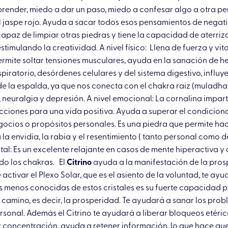
ender, miedo a dar un paso, miedo a confesar algo a otra per
 jaspe rojo. Ayuda a sacar todos esos pensamientos de negativ
apaz de limpiar otras piedras y tiene la capacidad de aterrizar
estimulando la creatividad. A nivel físico: Llena de fuerza y v
ermite soltar tensiones musculares, ayuda en la sanación de h
ratorio, desórdenes celulares y del sistema digestivo, influy
 de la espalda, ya que nos conecta con el chakra raiz (muladha
s, neuralgia y depresión. A nivel emocional: La cornalina impart
cciones para una vida positiva. Ayuda a superar el condiciona
negocios o propósitos personales. Es una piedra que permite h
a envidia, la rabia y el resentimiento ( tanto personal como 
l: Es un excelente relajante en casos de mente hiperactiva y a
do los chakras. El
Citrino
ayuda a la manifestación de la prosp
ctivar el Plexo Solar, que es el asiento de la voluntad, te ayu
 menos conocidas de estos cristales es su fuerte capacidad par
 camino, es decir, la prosperidad. Te ayudará a sanar los prob
onal. Además el Citrino te ayudará a liberar bloqueos etéric
oncentración, ayuda a retener información, lo que hace que s