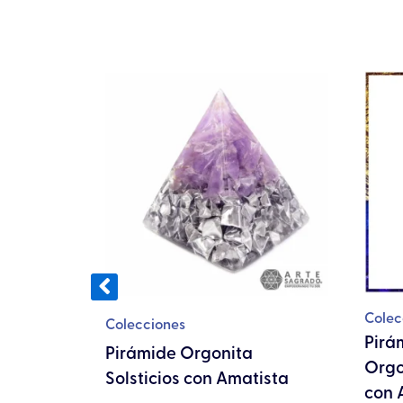
cto
les
tes.
nes
en
Colec
Colecciones
Pirá
abah y
Pirámide Orgonita
Orgo
a
Solsticios con Amatista
con 