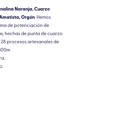
ornalina Naranja, Cuarzo
 Amatista, Orgón⁣
Hemos
ema de potenciación de
as, hechas de punta de cuarzo
e 28 procesos artesanales de
 100m⁣
a.⁣
.⁣