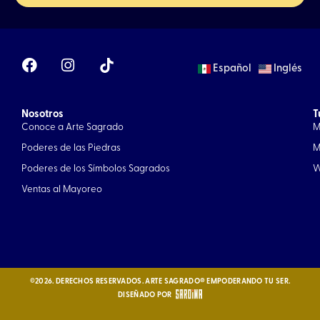
F
I
Español
Inglés
a
n
c
s
e
t
Nosotros
b
a
T
Conoce a Arte Sagrado
M
o
g
o
r
Poderes de las Piedras
M
k
a
Poderes de los Símbolos Sagrados
W
m
Ventas al Mayoreo
©2026. DERECHOS RESERVADOS. ARTE SAGRADO® EMPODERANDO TU SER.
DISEÑADO POR