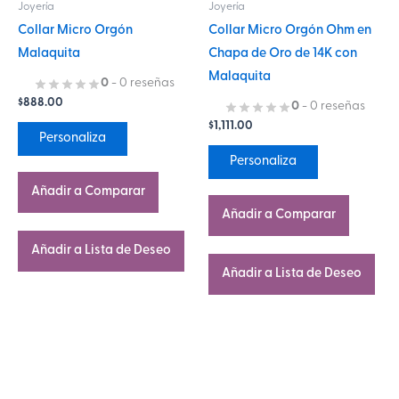
Joyería
Joyería
pueden
pueden
Collar Micro Orgón
Collar Micro Orgón Ohm en
elegir
elegir
Malaquita
Chapa de Oro de 14K con
en
en
Malaquita
la
la
0
- 0 reseñas
$
888.00
página
página
0
- 0 reseñas
$
1,111.00
de
de
Personaliza
producto
producto
Personaliza
Añadir a Comparar
Añadir a Comparar
Añadir a Lista de Deseo
Añadir a Lista de Deseo