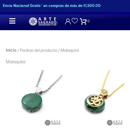
Ir
Envio Nacional Gratis* en compras de más de $1,500.00
al
contenido
0
Inicio
/ Piedras del producto / Malaquita
Malaquita
Este
Este
producto
producto
tiene
tiene
múltiples
múltiples
variantes.
variantes.
Las
Las
opciones
opciones
se
se