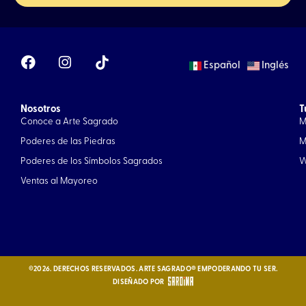
F
I
Español
Inglés
a
n
c
s
e
t
Nosotros
b
a
T
Conoce a Arte Sagrado
M
o
g
o
r
Poderes de las Piedras
M
k
a
Poderes de los Símbolos Sagrados
W
m
Ventas al Mayoreo
©2026. DERECHOS RESERVADOS. ARTE SAGRADO® EMPODERANDO TU SER.
DISEÑADO POR