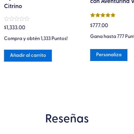
con Aventurina Verde
no
de
producto
Valorado en
$
777.00
do
5
de 5
3.00
Gana hasta 777 Puntos.
a y obtén 1,333 Puntos!
Personaliza
dir al carrito
Reseñas