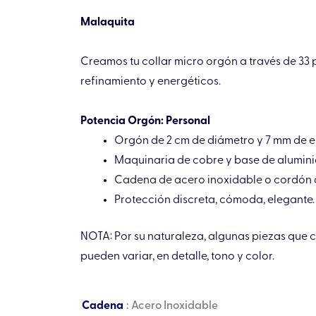
Malaquita
Creamos tu collar micro orgón a través de 33
refinamiento y energéticos.
Potencia Orgón: Personal
Orgón de 2 cm de diámetro y 7 mm de e
Maquinaria de cobre y base de alumini
Cadena de acero inoxidable o cordón de
Protección discreta, cómoda, elegante.
NOTA: Por su naturaleza, algunas piezas que
pueden variar, en detalle, tono y color.
Collar
Cadena
: Acero Inoxidable