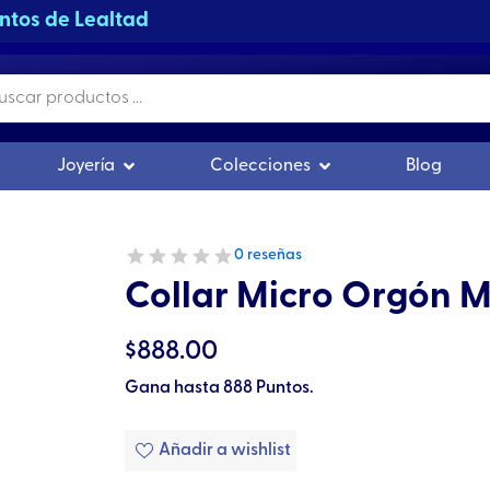
 de más de $1,500.00
s
r Orgonitas
Abrir Joyería
Abrir Colecciones
Joyería
Colecciones
Blog
0 reseñas
Collar Micro Orgón 
$
888.00
Gana hasta 888 Puntos.
Añadir a wishlist