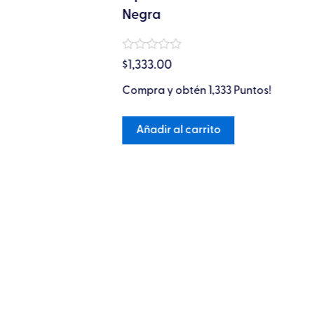
Negra
Citri
cto
Valorado
Valora
$
1,333.00
$
1,33
en
en
0
0
s.
Compra y obtén 1,333 Puntos!
Compr
de
de
5
5
Añadir al carrito
Aña