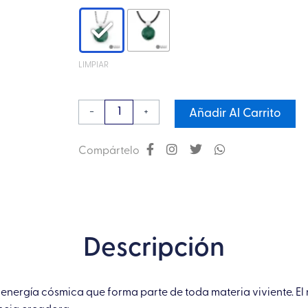
Micro
Orgón
Malaquita
cantidad
LIMPIAR
-
+
Añadir Al Carrito
Compártelo
Descripción
energía cósmica que forma parte de toda materia viviente. E