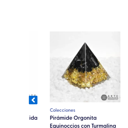
cto
les
tes.
nes
en
Colecciones
Colec
e la Vida
Pirámide Orgonita
Pirá
Equinoccios con Turmalina
Equi
a