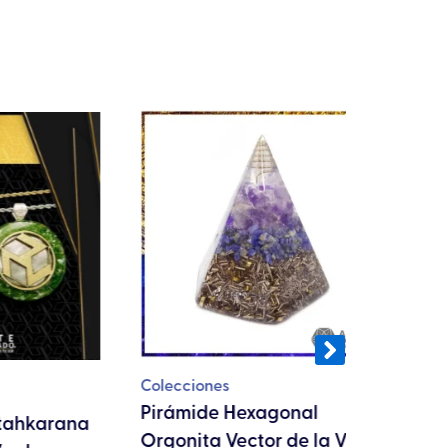
Colecciones
Orgonitas
Pirámide Hexagonal
Mega Pi
rana
Orgonita Vector de la Vida
Cubo de