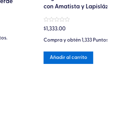
con Amatista y Lapislázuli
Amatist
Valorado
Valorado
$
1,333.00
$
13,000.
en
en
0
0
Compra y obtén 1,333 Puntos!
Compra y 
de
de
5
5
Añadir al carrito
Añadir a