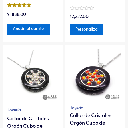
de
Valorado en
producto
Valorado
$
1,888.00
5
de 5
$
2,222.00
en
0
de
Añadir al carrito
Personaliza
5
Este
Este
producto
producto
tiene
tiene
múltiples
múltiples
variantes.
variantes.
Las
Las
opciones
opciones
se
se
pueden
pueden
Joyería
Joyería
elegir
elegir
Collar de Cristales
Collar de Cristales
en
en
Orgón Cubo de
Orgón Cubo de