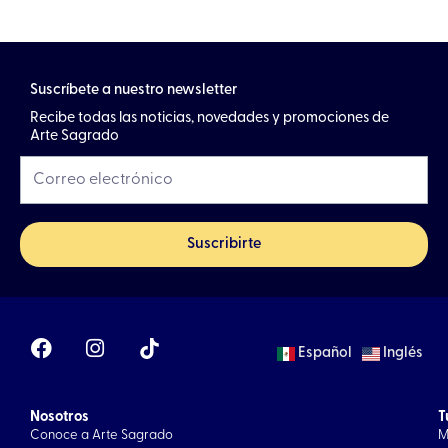
Suscríbete a nuestro newsletter
Recibe todas las noticias, novedades y promociones de
Arte Sagrado
Suscribirte
F
I
Español
Inglés
a
n
c
s
e
t
Nosotros
b
a
T
Conoce a Arte Sagrado
M
o
g