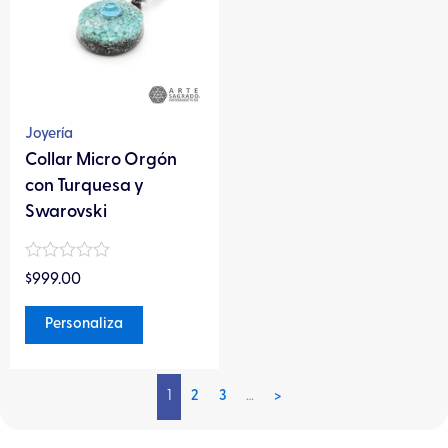
múltiples
variantes.
Las
opciones
se
pueden
Joyería
elegir
Collar Micro Orgón
en
con Turquesa y
la
Swarovski
página
de
Valorado
$
999.00
en
producto
0
de
Personaliza
5
1
2
3
…
>