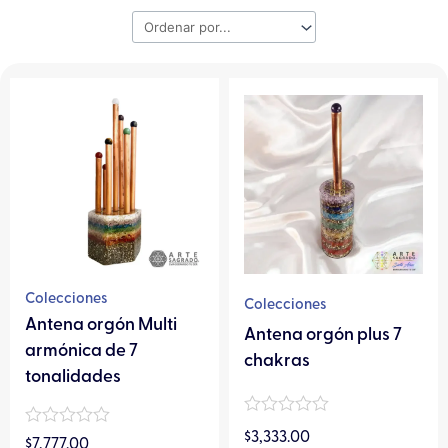
Colecciones
Colecciones
Antena orgón Multi
Antena orgón plus 7
armónica de 7
chakras
tonalidades
Valorado
Valorado
$
3,333.00
en
$
7,777.00