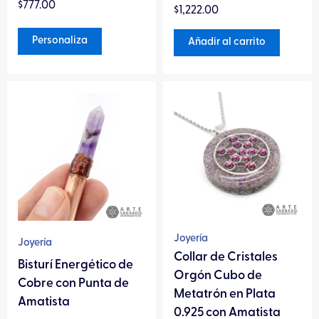
Valorado
$
777.00
en
$
1,222.00
producto
en
0
0
de
de
Personaliza
Añadir al carrito
5
5
Este
producto
tiene
múltiples
variantes.
Las
opciones
se
pueden
Joyería
Joyería
elegir
Collar de Cristales
Bisturí Energético de
en
Orgón Cubo de
Cobre con Punta de
la
Metatrón en Plata
Amatista
página
0.925 con Amatista