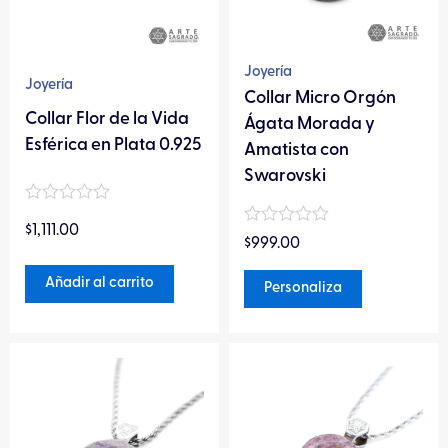
opciones
se
pueden
Joyería
Joyería
elegir
Collar Micro Orgón
Collar Flor de la Vida
en
Ágata Morada y
Esférica en Plata 0.925
la
Amatista con
página
Swarovski
de
Valorado
producto
$
1,111.00
en
Valorado
$
999.00
0
en
de
0
5
Añadir al carrito
de
Personaliza
5
Este
Este
producto
producto
tiene
tiene
múltiples
múltiples