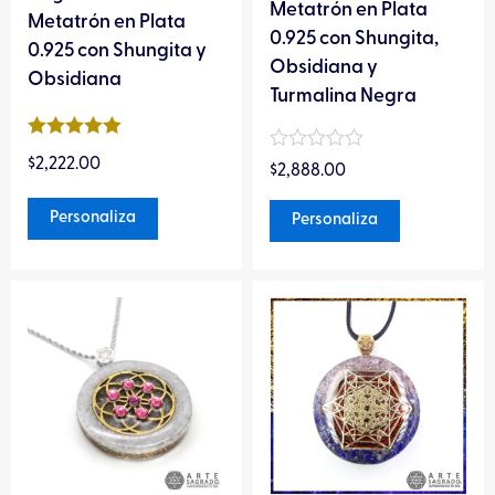
la
la
Metatrón en Plata
Metatrón en Plata
página
página
0.925 con Shungita,
0.925 con Shungita y
de
de
Obsidiana y
Obsidiana
producto
producto
Turmalina Negra
Valorado en
Valorado
$
2,222.00
5
de 5
$
2,888.00
en
0
de
Personaliza
Personaliza
5
Este
Este
producto
producto
tiene
tiene
múltiples
múltiples
variantes.
variantes.
Las
Las
opciones
opciones
se
se