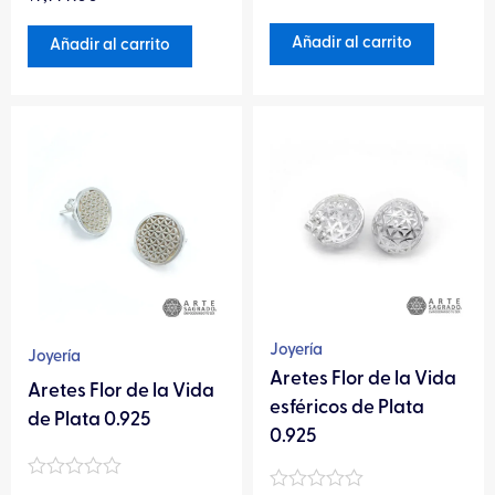
en
0
0
de
de
Añadir al carrito
Añadir al carrito
5
5
Este
producto
tiene
múltiples
variantes.
Las
opciones
se
pueden
Joyería
Joyería
elegir
Aretes Flor de la Vida
Aretes Flor de la Vida
en
esféricos de Plata
de Plata 0.925
la
0.925
página
Valorado
de