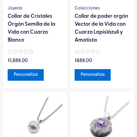
pueden
pueden
Joyería
Colecciones
elegir
elegir
Collar de Cristales
Collar de poder orgón
en
en
Orgón Semilla de la
Vector de la Vida con
la
la
Vida con Cuarzo
Cuarzo Lapislázuli y
página
página
Blanco
Amatista
de
de
producto
producto
Valorado
Valorado
$
1,888.00
$
888.00
en
en
0
0
de
de
Personaliza
Personaliza
5
5
Este
producto
tiene
múltiples
variantes.
Las