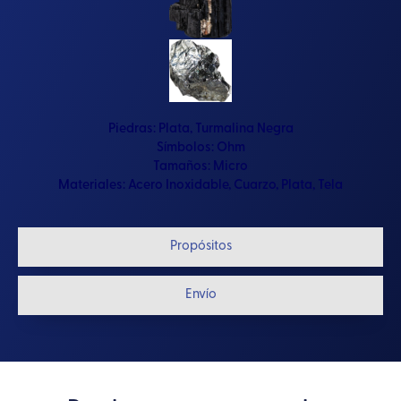
Piedras:
Plata
,
Turmalina Negra
Símbolos:
Ohm
Tamaños:
Micro
Materiales:
Acero Inoxidable
,
Cuarzo
,
Plata
,
Tela
Propósitos
Envío