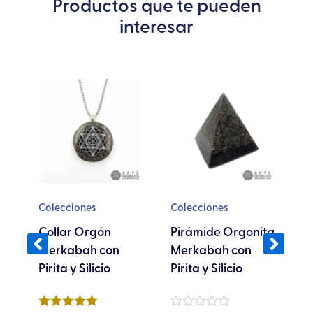
Productos que te pueden
interesar
te
Este
oducto
producto
ene
tiene
ltiples
múltiples
riantes.
variantes.
s
Las
ciones
opciones
se
Colecciones
Colecciones
C
eden
pueden
Collar Orgón
Pirámide Orgonita
P
egir
elegir
ón
Merkabah con
Merkabah con
E
en
Pirita y Silicio
Pirita y Silicio
T
la
gina
página
de