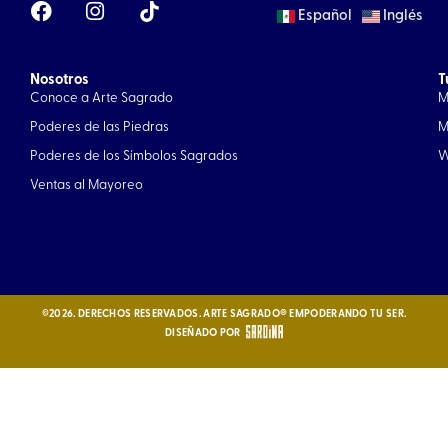
Español
Inglés
a
n
c
s
e
t
Nosotros
b
a
T
Conoce a Arte Sagrado
M
o
g
o
r
Poderes de las Piedras
M
k
a
Poderes de los Símbolos Sagrados
W
m
Ventas al Mayoreo
©2026. DERECHOS RESERVADOS. ARTE SAGRADO® EMPODERANDO TU SER.
DISEÑADO POR