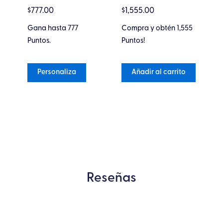
Valorado en
Valorado
Va
$
777.00
$
1,555.00
$
1
oducto
producto
5
de 5
en
en
0
0
de
de
Gana hasta 777
Compra y obtén 1,555
Co
5
5
Puntos.
Puntos!
Pu
Personaliza
Añadir al carrito
Reseñas