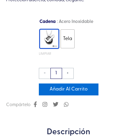
Protección discreta, cómoda, elegante.
Collar
Cadena
: Acero Inoxidable
Micro
Orgón
Tela
Ohm
en
LIMPIAR
Plata
0.925
-
+
con
Turmalina
Añadir Al Carrito
Negra
cantidad
Compártelo
Descripción