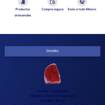
Productos
Compra segura
Envío a todo México
artesanales
Detalles
Piedras:
Jaspe Rojo
Símbolos:
Vector en Equilibrio
Tamaños:
Micro