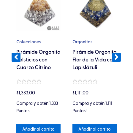
ene
ltiples
riantes.
s
ciones
C
Colecciones
Orgonitas
eden
C
Pirámide Orgonita
Pirámide Orgonita
egir
S
ón
Solsticios con
Flor de la Vida con
P
Cuarzo Citrino
Lapislázuli
A
gina
Valorado
Valorado
Va
$
1,333.00
$
1,111.00
oducto
en
en
$
2
en
0
0
0
de
de
Compra y obtén 1,333
Compra y obtén 1,111
Ga
de
5
5
5
Puntos!
Puntos!
Pu
Añadir al carrito
Añadir al carrito