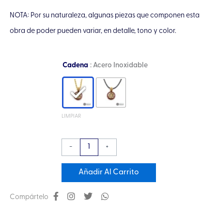
NOTA: Por su naturaleza, algunas piezas que componen esta
obra de poder pueden variar, en detalle, tono y color.
Collar
Cadena
: Acero Inoxidable
Micro
Orgón
Vector
en
LIMPIAR
Equilibrio
en
-
+
Chapa
de
Añadir Al Carrito
Oro
de
Compártelo
14K
con