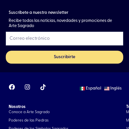
Suscríbete a nuestro newsletter
Recibe todas las noticias, novedades y promociones de
Arte Sagrado
Suscribirte
F
I
Español
Inglés
a
n
c
s
e
t
Nosotros
b
a
T
Conoce a Arte Sagrado
M
o
g
o
r
Poderes de las Piedras
M
k
a
Poderes de los Símbolos Sagrados
W