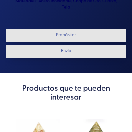
Materiales:
Acero Inoxidable
,
Chapa de Oro
,
Cuarzo
,
Tela
Propósitos
Envío
Productos que te pueden
interesar
te
oducto