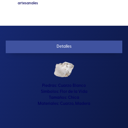
artesanales
Detalles
Piedras:
Cuarzo Blanco
Símbolos:
Flor de la Vida
Tamaños:
Chica
Materiales:
Cuarzo
,
Madera