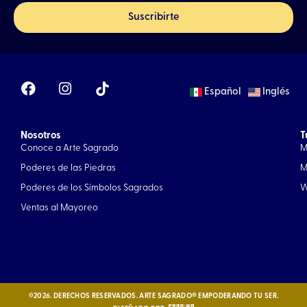
Suscribirte
F
I
Español
Inglés
a
n
c
s
e
t
Nosotros
b
a
T
Conoce a Arte Sagrado
M
o
g
o
r
Poderes de las Piedras
M
k
a
Poderes de los Símbolos Sagrados
W
m
Ventas al Mayoreo
©2026. DERECHOS RESERVADOS. ARTE SAGRADO® EMPODERANDO TU SER.