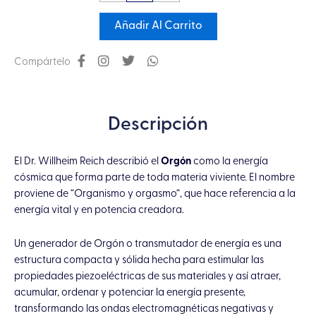
Orgonita
Chica
Añadir Al Carrito
Flor
de
Compártelo
la
Vida
con
Descripción
Cuarzo
Blanco
El Dr. Willheim Reich describió el
Orgón
como la energía
cantidad
cósmica que forma parte de toda materia viviente. El nombre
proviene de “Organismo y orgasmo”, que hace referencia a la
energía vital y en potencia creadora.
Un generador de Orgón o transmutador de energía es una
estructura compacta y sólida hecha para estimular las
propiedades piezoeléctricas de sus materiales y así atraer,
acumular, ordenar y potenciar la energía presente,
transformando las ondas electromagnéticas negativas y