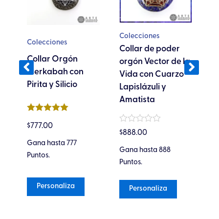
Las
Las
opciones
opciones
Colecciones
se
se
Jo
Colecciones
Collar de poder
pueden
pueden
C
ta
Collar Orgón
orgón Vector de la
elegir
elegir
V
Merkabah con
Vida con Cuarzo
en
en
E
Pirita y Silicio
Lapislázuli y
la
la
L
Amatista
página
página
de
de
Valorado en
Va
$
777.00
producto
producto
5
de 5
Valorado
$
5
$
888.00
en
3
Gana hasta 777
0
Ga
Gana hasta 888
de
Puntos.
Pu
5
Puntos.
Personaliza
Personaliza