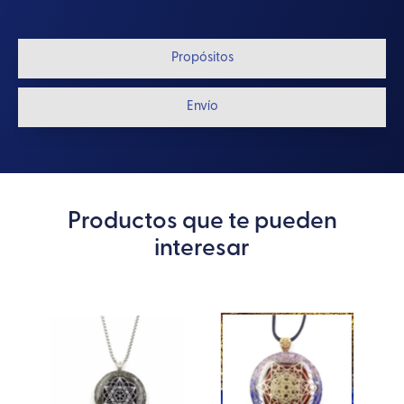
Propósitos
Envío
Productos que te pueden
interesar
Este
Este
producto
producto
tiene
tiene
múltiples
múltiples
variantes.
variantes.