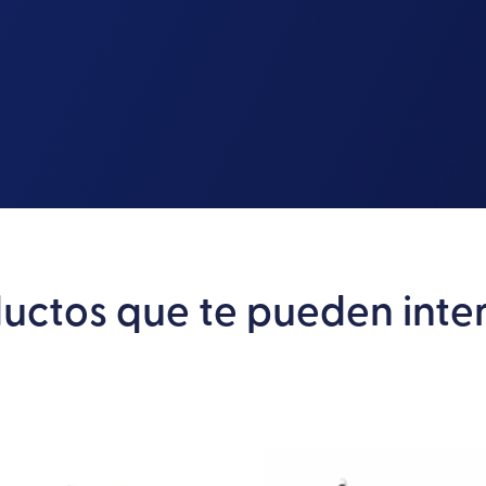
uctos que te pueden inte
Este
producto