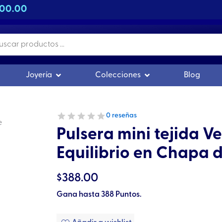
500.00
s
r Orgonitas
Abrir Joyería
Abrir Colecciones
Joyería
Colecciones
Blog
0 reseñas
Pulsera mini tejida V
Equilibrio en Chapa 
$
388.00
Gana hasta 388 Puntos.