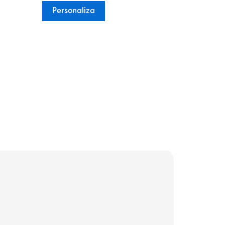
Personaliza
Persona