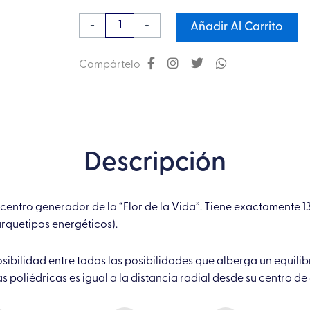
en
-
+
Añadir Al Carrito
Chapa
de
Compártelo
Oro
cantidad
Descripción
centro generador de la “Flor de la Vida”. Tiene exactamente 13 
 arquetipos energéticos).
osibilidad entre todas las posibilidades que alberga un equilib
as poliédricas es igual a la distancia radial desde su centro d