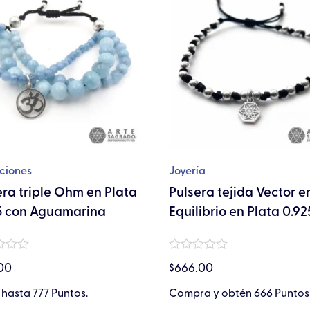
tiene
múltiples
variantes.
Las
opciones
se
pueden
elegir
en
ciones
Joyería
la
era triple Ohm en Plata
Pulsera tejida Vector e
página
5 con Aguamarina
Equilibrio en Plata 0.92
de
producto
do
Valorado
00
$
666.00
en
0
de
hasta 777 Puntos.
Compra y obtén 666 Puntos
5