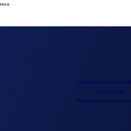
éxico
Símbolos:
Vector en Equil
Tamaños:
Mini
Materiales:
Chapa de Or