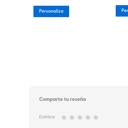
5
Per
Personaliza
Comparte tu reseña
Estética