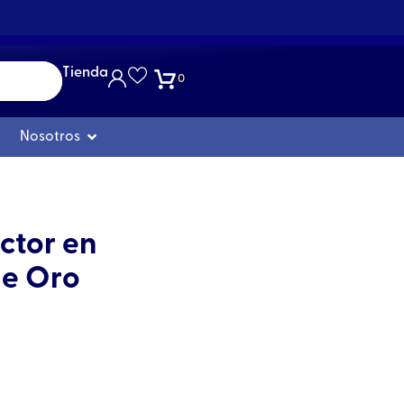
Tienda
0
Abrir Nosotros
Nosotros
ector en
de Oro