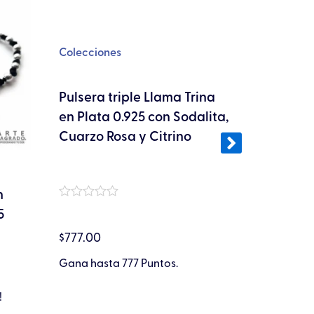
tiene
múltiples
variantes.
Colecciones
Las
opciones
Pulsera triple Llama Trina
Coleccion
se
en Plata 0.925 con Sodalita,
pueden
Cuarzo Rosa y Citrino
Collar 
elegir
Silicio
en
la
n
Valorado
página
5
en
Valorado
de
0
en
$
777.00
de
0
$
777.00
producto
5
de
Gana hasta 777 Puntos.
5
Gana hast
!