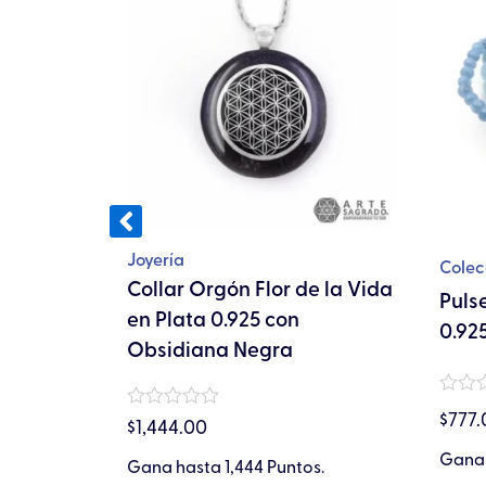
tiene
les
múltiples
tes.
variantes.
Las
nes
opciones
se
en
pueden
elegir
Joyería
en
Colec
lor de la
Collar Orgón Flor de la Vida
la
Puls
 con
en Plata 0.925 con
a
página
0.92
Obsidiana Negra
de
cto
producto
Valora
$
777.
Valorado
en
$
1,444.00
en
0
0
de
Gana 
s.
Gana hasta 1,444 Puntos.
de
5