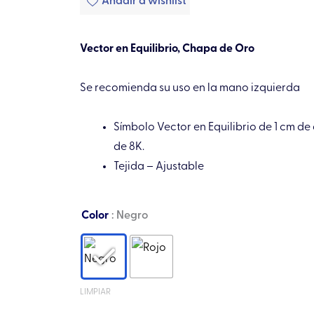
Añadir a wishlist
Vector en Equilibrio, Chapa de Oro
Se recomienda su uso en la mano izquierda
Símbolo Vector en Equilibrio de 1 cm d
de 8K.
Tejida – Ajustable
Pulsera
Color
: Negro
mini
tejida
Vector
en
LIMPIAR
Equilibrio