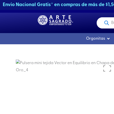
Ir
Envio Nacional Gratis* en compras de más de $1,
al
contenido
Producto
buscados
Abri
Orgonitas