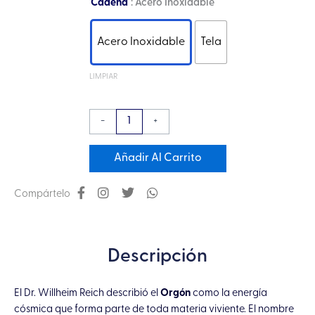
Collar
Cadena
: Acero Inoxidable
Orgón
Flor
Acero Inoxidable
Tela
de
la
LIMPIAR
Vida
con
-
+
Cuarzo
Blanco
Añadir Al Carrito
cantidad
Compártelo
Descripción
El Dr. Willheim Reich describió el
Orgón
como la energía
cósmica que forma parte de toda materia viviente. El nombre