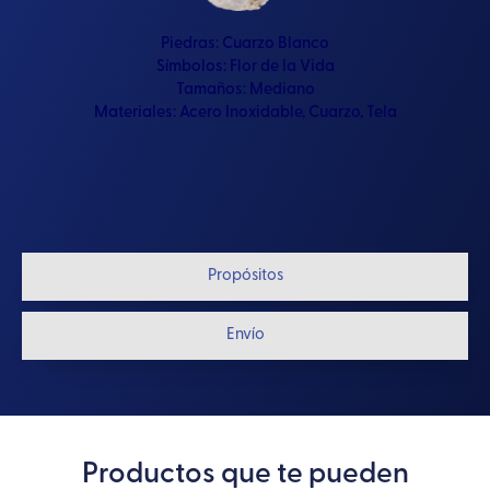
Piedras:
Cuarzo Blanco
Símbolos:
Flor de la Vida
Tamaños:
Mediano
Materiales:
Acero Inoxidable
,
Cuarzo
,
Tela
Propósitos
Envío
Productos que te pueden