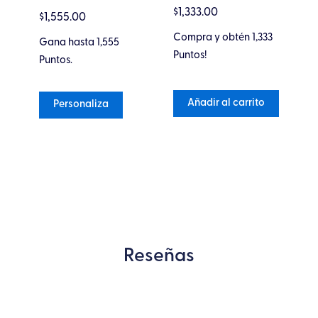
Valorado
en
$
1,333.00
Va
$
1,555.00
en
0
$
1
en
0
de
0
Compra y obtén 1,333
de
Gana hasta 1,555
5
Co
de
5
3
Puntos!
5
Puntos.
Pu
Añadir al carrito
Personaliza
Reseñas