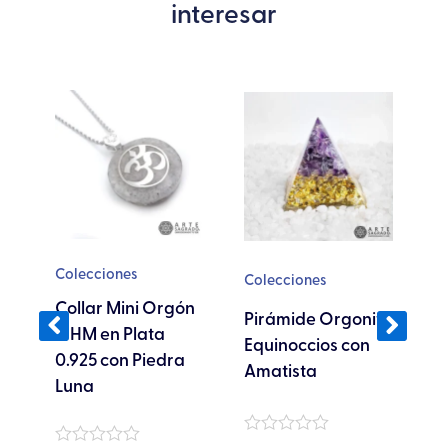
interesar
Este
producto
tiene
múltiples
variantes.
Las
opciones
se
O
Colecciones
Colecciones
pueden
A
Collar Mini Orgón
elegir
Pirámide Orgonita
o
OHM en Plata
en
Equinoccios con
M
0.925 con Piedra
la
Amatista
T
Luna
página
A
de
Valorado
producto