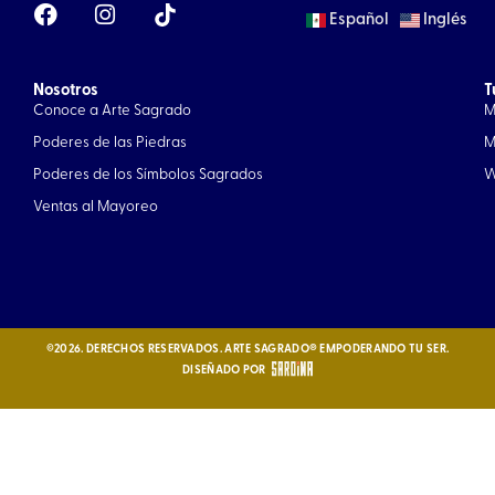
F
I
Español
Inglés
a
n
c
s
e
t
Nosotros
b
a
T
Conoce a Arte Sagrado
M
o
g
o
r
Poderes de las Piedras
M
k
a
Poderes de los Símbolos Sagrados
W
m
Ventas al Mayoreo
©2026. DERECHOS RESERVADOS. ARTE SAGRADO® EMPODERANDO TU SER.
DISEÑADO POR