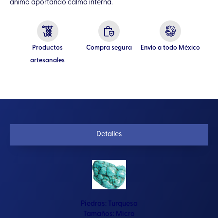
ánimo aportando calma interna.
Productos
Compra segura
Envío a todo México
artesanales
Detalles
Piedras:
Turquesa
Tamaños:
Micro