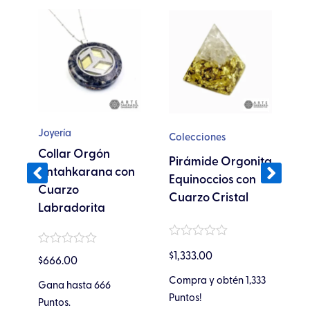
te
Este
oducto
producto
ene
tiene
ltiples
múltiples
riantes.
variantes.
s
Las
ciones
opciones
se
Joyería
Colecciones
Jo
eden
pueden
n
Collar Orgón
Pirámide Orgonita
C
egir
elegir
Antahkarana con
Equinoccios con
C
en
Cuarzo
Cuarzo Cristal
c
la
Labradorita
gina
página
de
Valorado
Va
Valorado
$
1,333.00
$
oducto
producto
en
en
$
666.00
en
0
0
0
de
de
Compra y obtén 1,333
Ga
Gana hasta 666
de
5
5
5
Puntos!
Pu
Puntos.