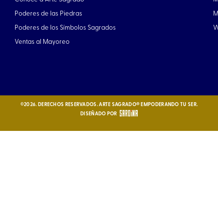
o
g
o
r
Poderes de las Piedras
M
k
a
Poderes de los Símbolos Sagrados
W
m
Ventas al Mayoreo
©2026. DERECHOS RESERVADOS. ARTE SAGRADO® EMPODERANDO TU SER.
DISEÑADO POR