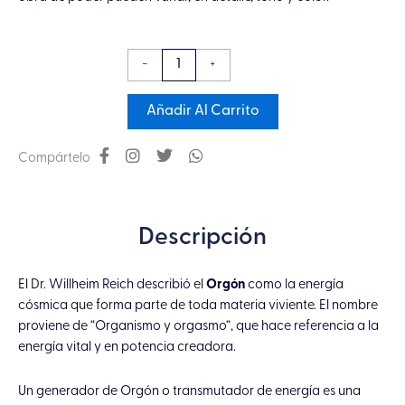
Collar
-
+
Micro
Orgón
Añadir Al Carrito
Esfera
Turquesa
Compártelo
cantidad
Descripción
El Dr. Willheim Reich describió el
Orgón
como la energía
cósmica que forma parte de toda materia viviente. El nombre
proviene de “Organismo y orgasmo”, que hace referencia a la
energía vital y en potencia creadora.
Un generador de Orgón o transmutador de energía es una