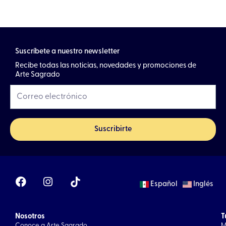
Suscríbete a nuestro newsletter
Recibe todas las noticias, novedades y promociones de
Arte Sagrado
Suscribirte
F
I
Español
Inglés
a
n
c
s
e
t
Nosotros
b
a
T
Conoce a Arte Sagrado
M