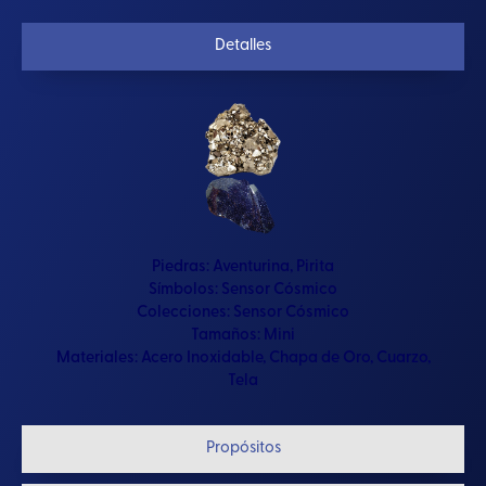
Detalles
Piedras:
Aventurina
,
Pirita
Símbolos:
Sensor Cósmico
Colecciones:
Sensor Cósmico
Tamaños:
Mini
Materiales:
Acero Inoxidable
,
Chapa de Oro
,
Cuarzo
,
Tela
Propósitos