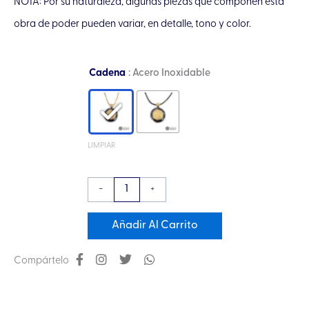
NOTA: Por su naturaleza, algunas piezas que componen esta
obra de poder pueden variar, en detalle, tono y color.
Collar
Cadena
: Acero Inoxidable
Mini
Orgón
Sensor
Cósmico
LIMPIAR
en
Chapa
-
+
de
oro
Añadir Al Carrito
de
14K
Compártelo
con
Pirita
y