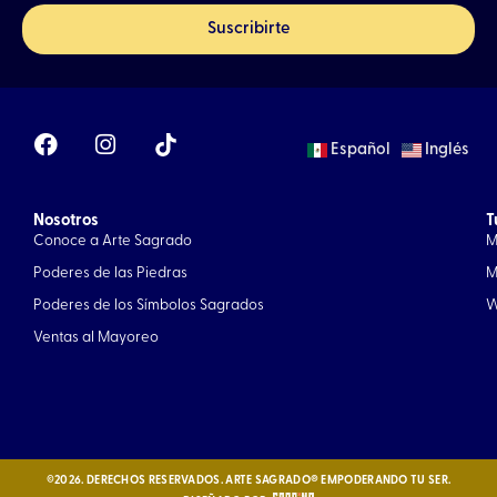
Suscribirte
F
I
Español
Inglés
a
n
c
s
e
t
Nosotros
b
a
T
Conoce a Arte Sagrado
M
o
g
o
r
Poderes de las Piedras
M
k
a
Poderes de los Símbolos Sagrados
W
m
Ventas al Mayoreo
©2026. DERECHOS RESERVADOS. ARTE SAGRADO® EMPODERANDO TU SER.