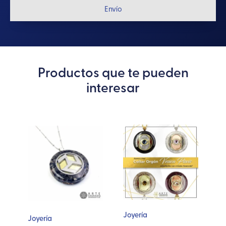
Envío
Productos que te pueden
interesar
Este
Este
producto
producto
tiene
tiene
múltiples
múltiples
variantes.
variantes.
Las
Las
opciones
opciones
se
se
Joyería
C
Joyería