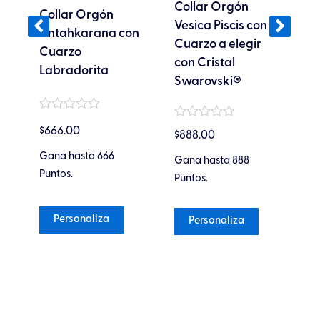
pueden
pueden
Collar Orgón
C
Collar Orgón
elegir
elegir
Vesica Piscis con
L
de
Antahkarana con
en
en
Cuarzo a elegir
C
Cuarzo
la
la
con Cristal
S
Labradorita
página
página
Swarovski®
C
de
de
producto
producto
Valorado
Valorado
Va
$
666.00
en
$
888.00
$
1
en
5
0
0
de
Gana hasta 666
Gana hasta 888
Ga
de
5
5
Puntos.
Puntos.
Pu
Personaliza
Personaliza