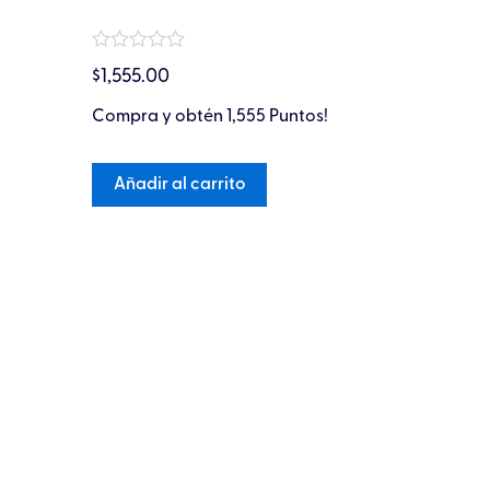
Valorado
Valorado
en
$
666.00
$
1,555.00
en
0
0
de
Gana hast
de
Compra y obtén 1,555 Puntos!
5
5
Persona
Añadir al carrito