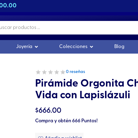
500.00
s
r Orgonitas
Abrir Joyería
Abrir Colecciones
Joyería
Colecciones
Blog
0 reseñas
Pirámide Orgonita Chi
Vida con Lapislázuli
$
666.00
Compra y obtén 666 Puntos!