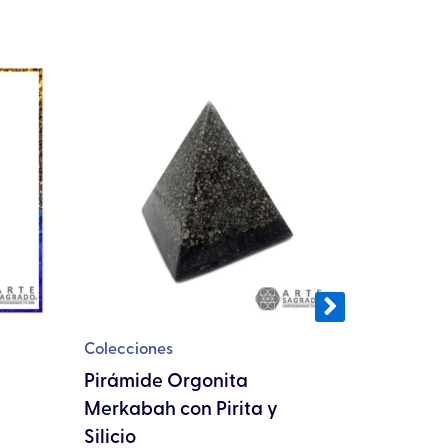
Colecciones
Joyería
Pirámide Orgonita
Collar 
Merkabah con Pirita y
Metatrón
Silicio