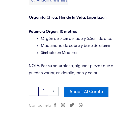
Añadir a wishlist
Orgonita Chica, Flor de la Vida, Lapislázuli
Potencia Orgón: 10 metros
Orgón de 5 cm de lado y 5.5cm de alto.
Maquinaria de cobre y base de alumini
Símbolo en Madera.
NOTA: Por su naturaleza, algunas piezas que
pueden variar, en detalle, tono y color.
Pirámide
-
+
Añadir Al Carrito
Orgonita
Chica
Compártelo
Flor