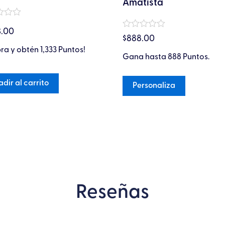
Amatista
producto
do
3.00
Valorado
$
888.00
en
a y obtén 1,333 Puntos!
0
Gana hasta 888 Puntos.
de
5
dir al carrito
Personaliza
Reseñas