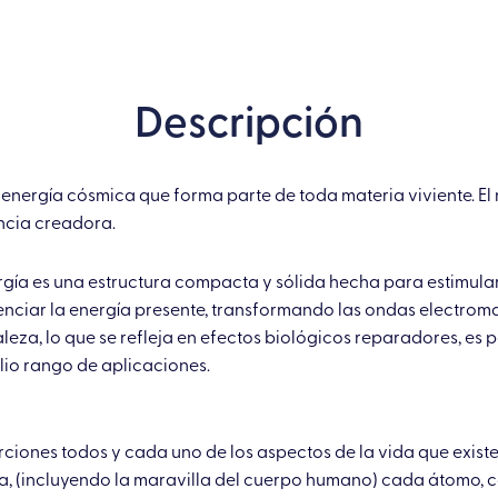
de
la
Vida
Descripción
con
Lapislázuli
cantidad
energía cósmica que forma parte de toda materia viviente. E
encia creadora.
ía es una estructura compacta y sólida hecha para estimular
tenciar la energía presente, transformando las ondas electroma
eza, lo que se refleja en efectos biológicos reparadores, es p
lio rango de aplicaciones.
rciones todos y cada uno de los aspectos de la vida que existe
da, (incluyendo la maravilla del cuerpo humano) cada átomo, c