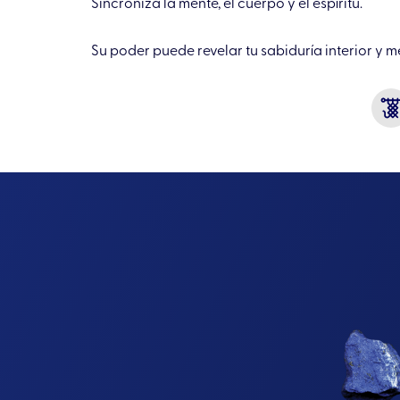
Sincroniza la mente, el cuerpo y el espíritu.
Su poder puede revelar tu sabiduría interior y me