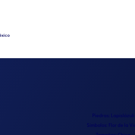
éxico
Piedras:
Lapislázuli
Símbolos:
Flor de la V