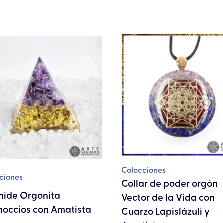
Este
producto
tiene
múltiples
variantes.
Las
opciones
se
pueden
elegir
Colecciones
en
ciones
Collar de poder orgón
la
mide Orgonita
Vector de la Vida con
página
noccios con Amatista
Cuarzo Lapislázuli y
de