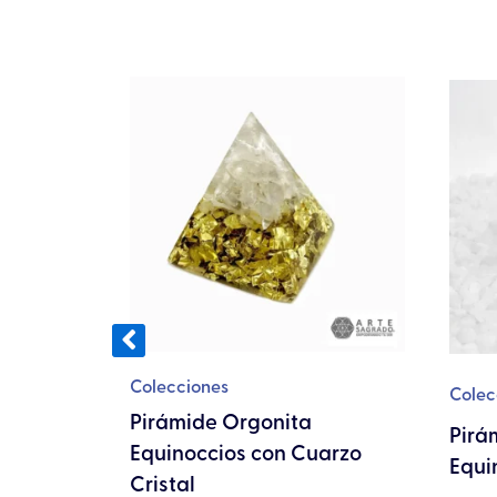
cto
les
tes.
nes
en
Colecciones
Colec
Pirámide Orgonita
 OHM en
Pirá
a
Equinoccios con Cuarzo
dra Luna
Equi
Cristal