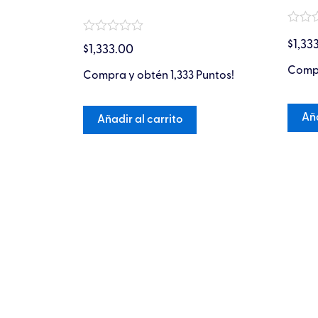
cto
Valora
Valorado
en
$
1,33
$
1,333.00
en
0
0
de
s.
Compr
de
Compra y obtén 1,333 Puntos!
5
5
Aña
Añadir al carrito