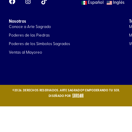
Español
Inglés
a
n
c
s
e
t
Nosotros
b
a
T
Conoce a Arte Sagrado
M
o
g
o
r
Poderes de las Piedras
M
k
a
Poderes de los Símbolos Sagrados
W
m
Ventas al Mayoreo
©2026. DERECHOS RESERVADOS. ARTE SAGRADO® EMPODERANDO TU SER.
DISEÑADO POR