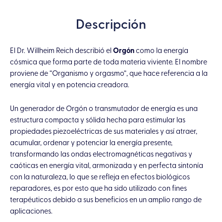
con
Descripción
Jaspe
Rojo
y
El Dr. Willheim Reich describió el
Orgón
como la energía
cósmica que forma parte de toda materia viviente. El nombre
Turmalina
proviene de “Organismo y orgasmo”, que hace referencia a la
Negra
energía vital y en potencia creadora.
cantidad
Un generador de Orgón o transmutador de energía es una
estructura compacta y sólida hecha para estimular las
propiedades piezoeléctricas de sus materiales y así atraer,
acumular, ordenar y potenciar la energía presente,
transformando las ondas electromagnéticas negativas y
caóticas en energía vital, armonizada y en perfecta sintonía
con la naturaleza, lo que se refleja en efectos biológicos
reparadores, es por esto que ha sido utilizado con fines
terapéuticos debido a sus beneficios en un amplio rango de
aplicaciones.