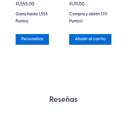
en
$
1
$
1,555.00
$
1,111.00
en
5
de 5
0
0
de
Co
de
Gana hasta 1,555
Compra y obtén 1,111
5
5
Pu
Puntos.
Puntos!
Personaliza
Añadir al carrito
Reseñas