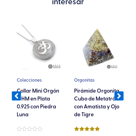
interesar
te
Este
oducto
producto
ene
tiene
ltiples
múltiples
riantes.
variantes.
s
Las
ciones
opciones
se
Colecciones
Orgonitas
C
eden
pueden
Collar Mini Orgón
Pirámide Orgonita
egir
elegir
P
OHM en Plata
Cubo de Metatrón
en
So
0.925 con Piedra
con Amatista y Ojo
la
A
Luna
de Tigre
gina
página
de
Va
oducto
producto
Valorado
Valorado en