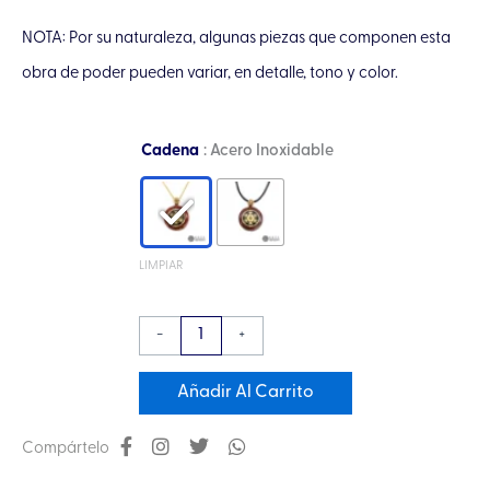
NOTA: Por su naturaleza, algunas piezas que componen esta
obra de poder pueden variar, en detalle, tono y color.
Collar
Cadena
: Acero Inoxidable
Mini
Orgón
Bicolor
Cubo
LIMPIAR
de
Metatrón
-
+
en
Chapa
Añadir Al Carrito
de
Oro
Compártelo
de
14K