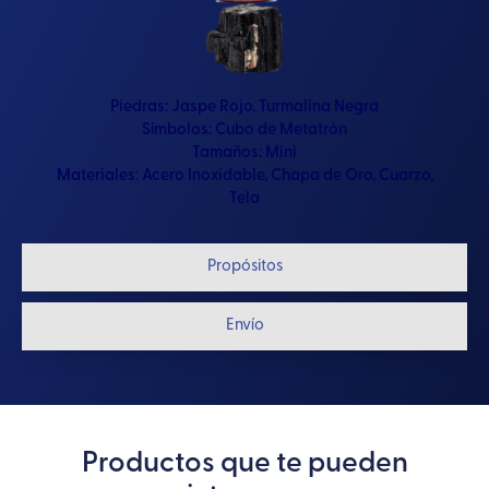
Piedras:
Jaspe Rojo
,
Turmalina Negra
Símbolos:
Cubo de Metatrón
Tamaños:
Mini
Materiales:
Acero Inoxidable
,
Chapa de Oro
,
Cuarzo
,
Tela
Propósitos
Envío
Productos que te pueden