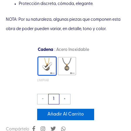
Protección discreta, cómoda, elegante.
NOTA: Por su naturaleza, algunas piezas que componen esta
obra de poder pueden variar, en detalle, tono y color.
Collar
Cadena
: Acero Inoxidable
Micro
Orgón
Vector
en
LIMPIAR
Equilibrio
en
-
+
Chapa
de
Añadir Al Carrito
Oro
de
Compártelo