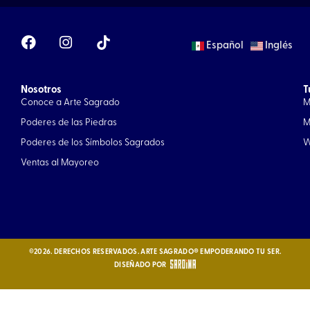
F
I
Español
Inglés
a
n
c
s
e
t
Nosotros
b
a
T
Conoce a Arte Sagrado
M
o
g
o
r
Poderes de las Piedras
M
k
a
Poderes de los Símbolos Sagrados
W
m
Ventas al Mayoreo
©2026. DERECHOS RESERVADOS. ARTE SAGRADO® EMPODERANDO TU SER.
DISEÑADO POR