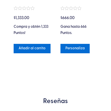
gina
página
de
Valorado
Valorado
Va
$
1,333.00
$
666.00
$
oducto
producto
en
en
en
0
0
0
de
de
de
Compra y obtén 1,333
Gana hasta 666
Ga
5
5
5
Puntos!
Puntos.
Pu
Añadir al carrito
Personaliza
Reseñas