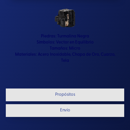
Piedras:
Turmalina Negra
Símbolos:
Vector en Equilibrio
Tamaños:
Micro
Materiales:
Acero Inoxidable
,
Chapa de Oro
,
Cuarzo
,
Tela
Propósitos
Envío