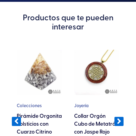
Productos que te pueden
interesar
te
Este
oducto
producto
ene
tiene
ltiples
múltiples
riantes.
variantes.
s
Las
ciones
opciones
se
Colecciones
Joyería
Jo
eden
pueden
n
Pirámide Orgonita
Collar Orgón
C
egir
elegir
Solsticios con
Cubo de Metatrón
d
en
Cuarzo Citrino
con Jaspe Rojo
L
la